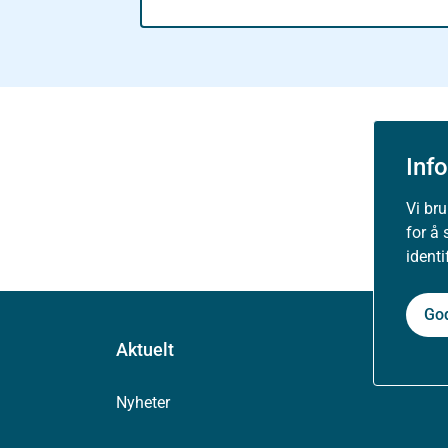
Inf
Vi br
for å 
ident
Go
Aktuelt
Nyheter