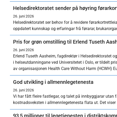
Helsedirektoratet sender på høyring førarkort
26. juni 2026
Helsedirektoratet ser behov for å revidere førarkortrettle
oppdatert kunnskap og erfaringar frå førarar, brukarorg
Pris for grøn omstilling til Erlend Tuseth Aa
26. juni 2026
Erlend Tuseth Aasheim, fagdirektør i Helsedirektoratet o
i helseutdanningane ved Universitetet i Oslo, er tildelt p
av organisasjonen Health Care Without Harm (HCWH) E
God utvikling i allmennlegetenesta
26. juni 2026
Vi har fått fleire fastlegar, og talet på innbyggjarar utan
kostnadsveksten i allmennlegetenesta flata ut. Det viser
93,5 millioner til legetjenesten i distriktsk