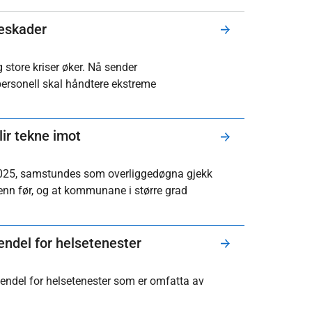
seskader
og store kriser øker. Nå sender
personell skal håndtere ekstreme
lir tekne imot
i 2025, samstundes som overliggedøgna gjekk
enn før, og at kommunane i større grad
gendel for helsetenester
igendel for helsetenester som er omfatta av