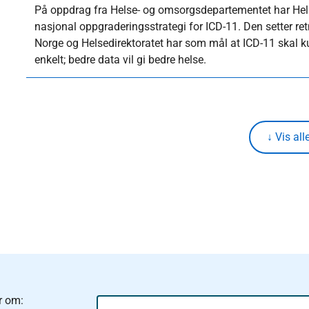
På oppdrag fra Helse- og omsorgsdepartementet har Helsed
nasjonal oppgraderingsstrategi for ICD-11. Den setter ret
Norge og Helsedirektoratet har som mål at ICD-11 skal ku
enkelt; bedre data vil gi bedre helse.
↓ Vis all
r om: