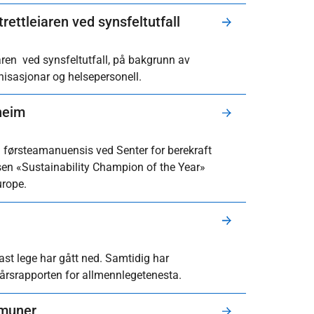
rettleiaren ved synsfeltutfall
iaren ved synsfeltutfall, på bakgrunn av
anisasjonar og helsepersonell.
sheim
g førsteamanuensis ved Senter for berekraft
risen «Sustainability Champion of the Year»
urope.
 fast lege har gått ned. Samtidig har
 årsrapporten for allmennlegetenesta.
ommuner