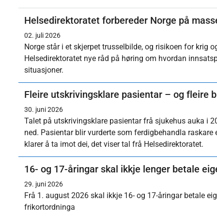
Helsedirektoratet forbereder Norge på mas
02. juli 2026
Norge står i et skjerpet trusselbilde, og risikoen for krig 
Helsedirektoratet nye råd på høring om hvordan innsats
situasjoner.
Fleire utskrivingsklare pasientar – og fleire b
30. juni 2026
Talet på utskrivingsklare pasientar frå sjukehus auka 
ned. Pasientar blir vurderte som ferdigbehandla raskare 
klarer å ta imot dei, det viser tal frå Helsedirektoratet.
16- og 17-åringar skal ikkje lenger betale ei
29. juni 2026
Frå 1. august 2026 skal ikkje 16- og 17-åringar betale e
frikortordninga