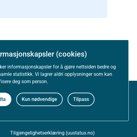
ormasjonskapsler (cookies)
uker informasjonskapsler for å gjøre nettsiden bedre og
samle statistikk. Vi lagrer aldri opplysninger som kan
ifisere deg som person.
Om nettstedet
dta
Kun nødvendige
Tilpass
Personvernerklæring
Tilgjengelighetserklæring (uustatus.no)