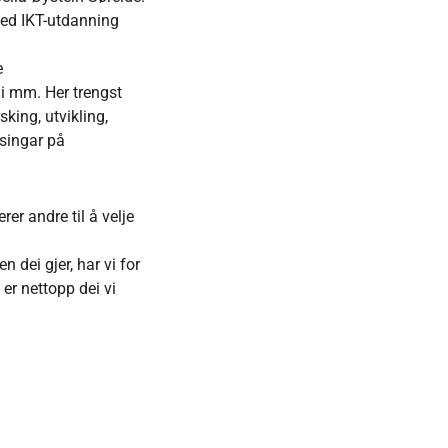
med IKT-utdanning
e
gi mm. Her trengst
king, utvikling,
ysingar på
er andre til å velje
 dei gjer, har vi for
 er nettopp dei vi