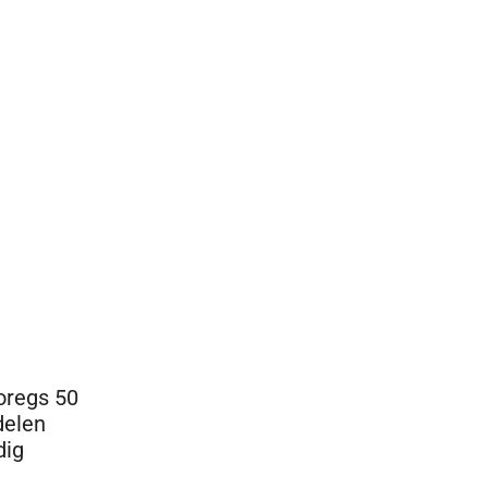
oregs 50
delen
dig