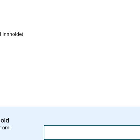
F
il innholdet
hold
r om: