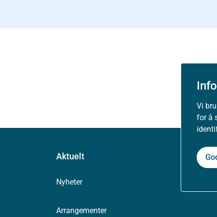
Inf
Vi br
for å 
ident
Aktuelt
Go
Nyheter
Arrangementer