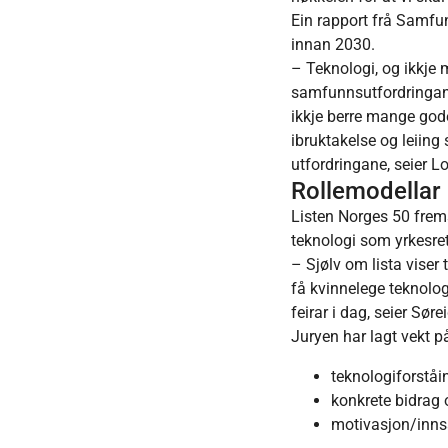
Ein rapport frå Samfu
innan 2030.
– Teknologi, og ikkje m
samfunnsutfordringane
ikkje berre mange god
ibruktakelse og leiing 
utfordringane, seier Lo
Rollemodellar
Listen Norges 50 frems
teknologi som yrkesre
– Sjølv om lista viser 
få kvinnelege teknologa
feirar i dag, seier Søre
Juryen har lagt vekt på
teknologiforståi
konkrete bidrag 
motivasjon/innsa