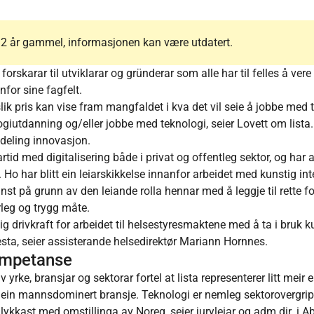
r 2 år gammel, informasjonen kan være utdatert.
å forskarar til utviklarar og gründerar som alle har til felles å ver
nfor sine fagfelt.
 slik pris kan vise fram mangfaldet i kva det vil seie å jobbe med 
nologiutdanning og/eller jobbe med teknologi, seier Lovett om list
vdeling innovasjon.
rtid med digitalisering både i privat og offentleg sektor, og har
 Ho har blitt ein leiarskikkelse innanfor arbeidet med kunstig inte
nst på grunn av den leiande rolla hennar med å leggje til rette f
arleg og trygg måte.
tig drivkraft for arbeidet til helsestyresmaktene med å ta i bruk ku
sta, seier assisterande helsedirektør Mariann Hornnes.
ompetanse
v yrke, bransjar og sektorar fortel at lista representerer litt meir 
in mannsdominert bransje. Teknologi er nemleg sektorovergrip
 lykkast med omstillinga av Noreg, seier juryleiar og adm.dir. i A