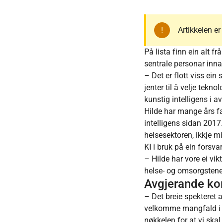
Artikkelen e
På lista finn ein alt fr
sentrale personar inna
– Det er flott viss ein
jenter til å velje tek
kunstig intelligens i a
Hilde har mange års fa
intelligens sidan 2017.
helsesektoren, ikkje mi
KI i bruk på ein forsv
– Hilde har vore ei vik
helse- og omsorgstene
Avgjerande k
– Det breie spekteret a
velkomme mangfald i e
nøkkelen for at vi skal