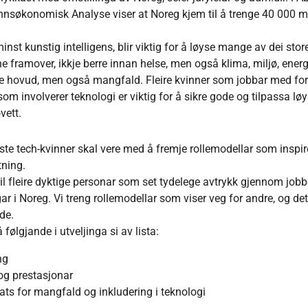
nnsøkonomisk Analyse viser at Noreg kjem til å trenge 40 000 
inst kunstig intelligens, blir viktig for å løyse mange av dei stor
 framover, ikkje berre innan helse, men også klima, miljø, ener
e hovud, men også mangfald. Fleire kvinner som jobbar med fors
som involverer teknologi er viktig for å sikre gode og tilpassa lø
vett.
te tech-kvinner skal vere med å fremje rollemodellar som inspirer
tning.
til fleire dyktige personar som set tydelege avtrykk gjennom jobben
r i Noreg. Vi treng rollemodellar som viser veg for andre, og det
ide.
 følgjande i utveljinga si av lista:
ng
og prestasjonar
ts for mangfald og inkludering i teknologi