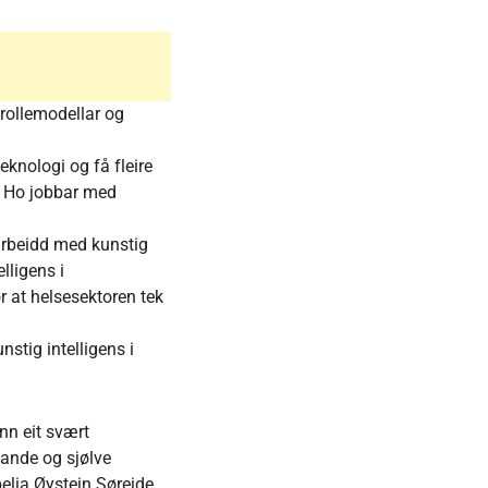
e rollemodellar og
teknologi og få fleire
a. Ho jobbar med
 arbeidd med kunstig
lligens i
or at helsesektoren tek
nstig intelligens i
enn eit svært
ande og sjølve
belia Øystein Søreide.