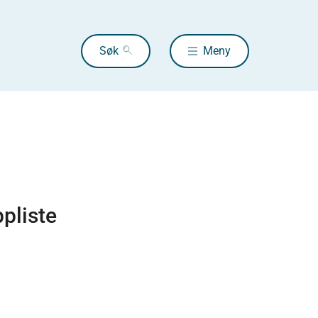
Søk
Meny
ppliste