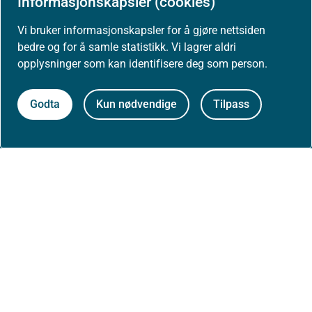
Informasjonskapsler (cookies)
Aktuelt
Vi bruker informasjonskapsler for å gjøre nettsiden
Nyheter
bedre og for å samle statistikk. Vi lagrer aldri
opplysninger som kan identifisere deg som person.
Arrangementer
Godta
Kun nødvendige
Tilpass
Høringer
Presse
Om nettstedet
Personvernerklæring
Tilgjengelighetserklæring (uustatus.no)