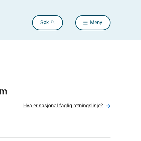
Søk
Meny
om
Hva er nasjonal faglig retningslinje?