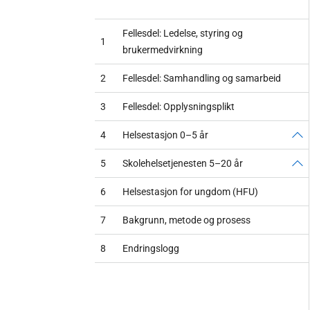
Fellesdel: Ledelse, styring og
1
brukermedvirkning
2
Fellesdel: Samhandling og samarbeid
3
Fellesdel: Opplysningsplikt
4
Helsestasjon 0–5 år
5
Skolehelsetjenesten 5–20 år
6
Helsestasjon for ungdom (HFU)
7
Bakgrunn, metode og prosess
8
Endringslogg