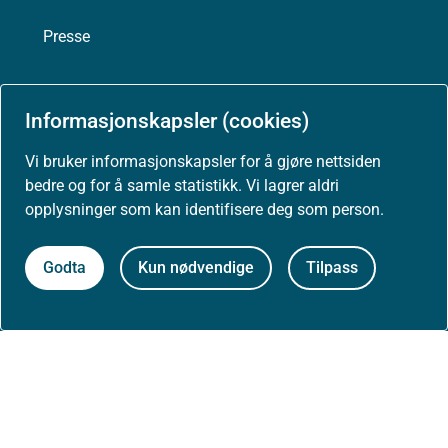
Presse
Informasjonskapsler (cookies)
Om nettstedet
Vi bruker informasjonskapsler for å gjøre nettsiden
bedre og for å samle statistikk. Vi lagrer aldri
Personvernerklæring
opplysninger som kan identifisere deg som person.
Tilgjengelighetserklæring (uustatus.no)
Godta
Kun nødvendige
Tilpass
Besøksstatistikk og informasjonskapsler
Nyhetsvarsel og abonnement
Åpne data (API)