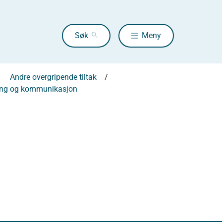
Søk
Meny
Andre overgripende tiltak
idling og kommunikasjon