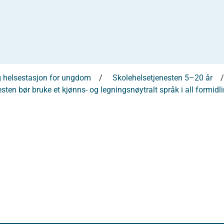
og helsestasjon for ungdom
Skolehelsetjenesten 5–20 år
esten bør bruke et kjønns- og legningsnøytralt språk i all form