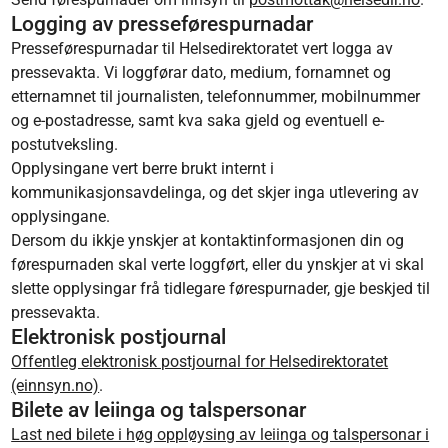
Logging av presseførespurnadar
Presseførespurnadar til Helsedirektoratet vert logga av
pressevakta. Vi loggførar dato, medium, fornamnet og
etternamnet til journalisten, telefonnummer, mobilnummer
og e-postadresse, samt kva saka gjeld og eventuell e-
postutveksling.
Opplysingane vert berre brukt internt i
kommunikasjonsavdelinga, og det skjer inga utlevering av
opplysingane.
Dersom du ikkje ynskjer at kontaktinformasjonen din og
førespurnaden skal verte loggført, eller du ynskjer at vi skal
slette opplysingar frå tidlegare førespurnader, gje beskjed til
pressevakta.
Elektronisk postjournal
Offentleg elektronisk postjournal for Helsedirektoratet
(einnsyn.no)
.
Bilete av leiinga og talspersonar
Last ned bilete i høg oppløysing av leiinga og talspersonar i