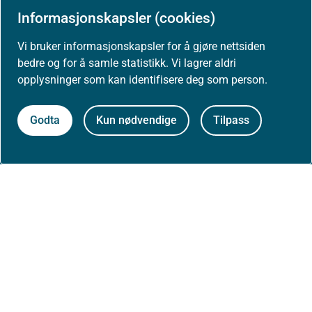
Jobbe hos oss
Informasjonskapsler (cookies)
Vi bruker informasjonskapsler for å gjøre nettsiden
Kontakt oss
bedre og for å samle statistikk. Vi lagrer aldri
Postadresse:
opplysninger som kan identifisere deg som person.
Helsedirektoratet
Postboks 220, Skøyen
Godta
Kun nødvendige
Tilpass
0213 Oslo
Aktuelt
Nyheter
Arrangementer