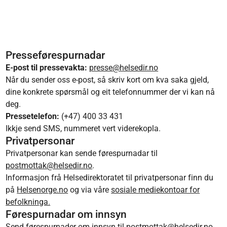
Presseførespurnadar
E-post til pressevakta:
presse@helsedir.no
Når du sender oss e-post, så skriv kort om kva saka gjeld,
dine konkrete spørsmål og eit telefonnummer der vi kan nå
deg.
Pressetelefon:
(+47) 400 33 431
Ikkje send SMS, nummeret vert viderekopla.
Privatpersonar
Privatpersonar kan sende førespurnadar til
postmottak@helsedir.no
.
Informasjon frå Helsedirektoratet til privatpersonar finn du
på
Helsenorge.no
og via våre
sosiale mediekontoar for
befolkninga.
Førespurnadar om innsyn
Send førespurnader om innsyn til
postmottak@helsedir.no
.