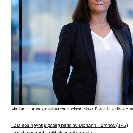
Mariann Hornnes, assisterende helsedirektør. Foto: Helsedirektora
Last ned høyoppløselig bilde av Mariann Hornnes (JPG)
E-post:
postmottak@helsedirektoratet.no