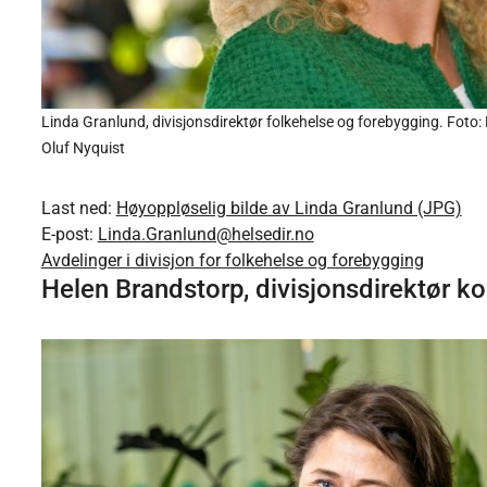
Linda Granlund, divisjonsdirektør folkehelse og forebygging. Foto: 
Oluf Nyquist
Last ned:
Høyoppløselig bilde av Linda Granlund (JPG)
E-post:
Linda.Granlund@helsedir.no
Avdelinger i divisjon for folkehelse og forebygging
Helen Brandstorp, divisjonsdirektør 