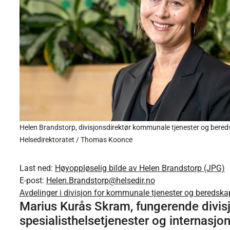
Helen Brandstorp, divisjonsdirektør kommunale tjenester og bered
Helsedirektoratet / Thomas Koonce
Last ned:
Høyoppløselig bilde av Helen Brandstorp (JPG)
E-post:
Helen.Brandstorp@helsedir.no
Avdelinger i divisjon for kommunale tjenester og beredska
Marius Kurås Skram, fungerende divis
spesialisthelsetjenester og internasjo