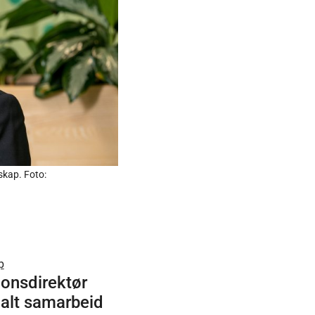
skap. Foto:
p
jonsdirektør
nalt samarbeid