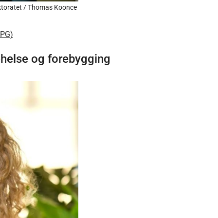
rektoratet / Thomas Koonce
JPG)
ehelse og forebygging