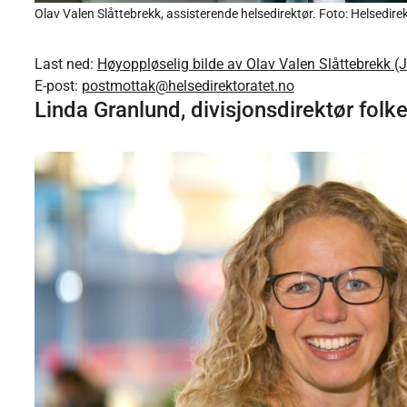
Olav Valen Slåttebrekk, assisterende helsedirektør. Foto: Helsedi
Last ned:
Høyoppløselig bilde av Olav Valen Slåttebrekk (
E-post:
postmottak@helsedirektoratet.no
Linda Granlund, divisjonsdirektør folk