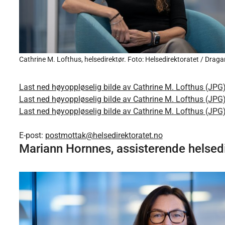
Cathrine M. Lofthus, helsedirektør. Foto: Helsedirektoratet / Draga
Last ned høyoppløselig bilde av Cathrine M. Lofthus (JPG
Last ned høyoppløselig bilde av Cathrine M. Lofthus (JPG
Last ned høyoppløselig bilde av Cathrine M. Lofthus (JPG
E-post:
postmottak@helsedirektoratet.no
Mariann Hornnes, assisterende helsed