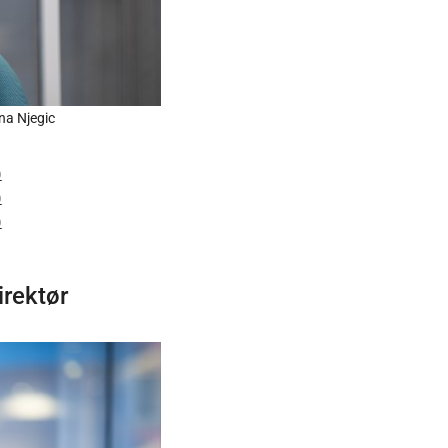
na Njegic
)
)
)
irektør