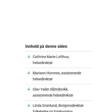
Innhold på denne siden
Cathrine Marie Lofthus,
helsedirektør
Mariann Hornnes, assisterende
helsedirektør
Olav Valen Slåttebrekk,
assisterende helsedirektør
Linda Granlund, divisjonsdirektør
folkehelse og forebygging