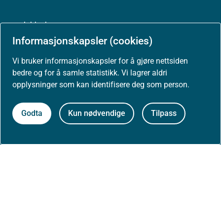
Jobbe hos oss
Informasjonskapsler (cookies)
Vi bruker informasjonskapsler for å gjøre nettsiden
Kontakt oss
bedre og for å samle statistikk. Vi lagrer aldri
opplysninger som kan identifisere deg som person.
Postadresse:
Helsedirektoratet
Postboks 220, Skøyen
Godta
Kun nødvendige
Tilpass
0213 Oslo
Aktuelt