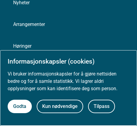
Nyheter
Arrangementer
Høringer
Informasjonskapsler (cookies)
Presse
Vi bruker informasjonskapsler for å gjøre nettsiden
bedre og for å samle statistikk. Vi lagrer aldri
opplysninger som kan identifisere deg som person.
Godta
Kun nødvendige
Tilpass
Om nettstedet
Personvernerklæring