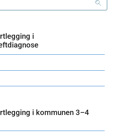
tlegging i
reftdiagnose
artlegging i kommunen 3–4