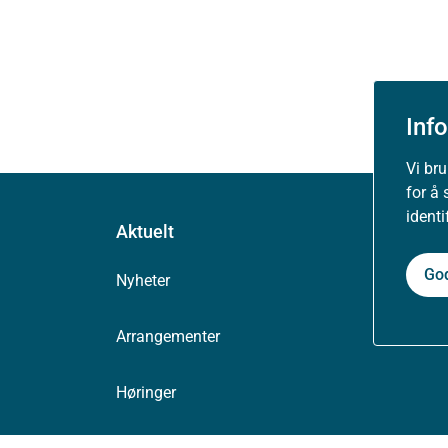
Inf
Vi br
for å 
ident
Aktuelt
Go
Nyheter
Arrangementer
Høringer