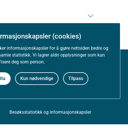
ormasjonskapsler (cookies)
uker informasjonskapsler for å gjøre nettsiden bedre og
samle statistikk. Vi lagrer aldri opplysninger som kan
ifisere deg som person.
Om nettstedet
dta
Kun nødvendige
Tilpass
Personvernerklæring
Tilgjengelighetserklæring (uustatus.no)
Besøksstatistikk og informasjonskapsler