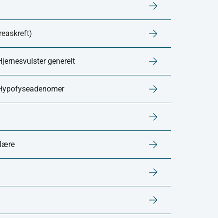
reaskreft)
Hjernesvulster generelt
: Hypofyseadenomer
blære