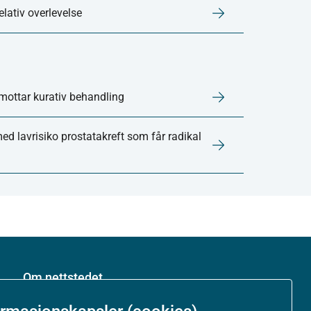
elativ overlevelse
mottar kurativ behandling
med lavrisiko prostatakreft som får radikal
Om nettstedet