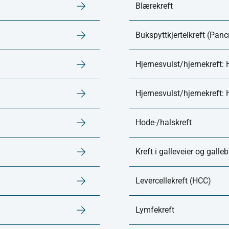
Blærekreft
Bukspyttkjertelkreft (Panc
Hjernesvulst/hjernekreft: 
Hjernesvulst/hjernekreft
Hode-/halskreft
Kreft i galleveier og galle
Levercellekreft (HCC)
Lymfekreft