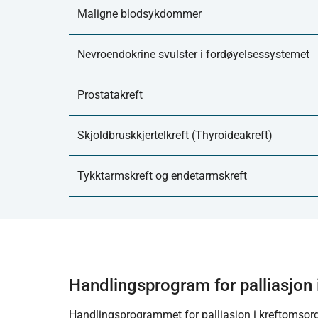
Maligne blodsykdommer
Nevroendokrine svulster i fordøyelsessystemet
Prostatakreft
Skjoldbruskkjertelkreft (Thyroideakreft)
Tykktarmskreft og endetarmskreft
Handlingsprogram for palliasjon
Handlingsprogrammet for palliasjon i kreftomsorge