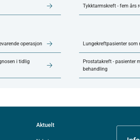
Tykktarmskreft - fem års r
bevarende operasjon
Lungekreftpasienter som 
osen i tidlig
Prostatakreft - pasienter 
behandling
Aktuelt