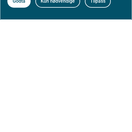
Godta
Kun nødvendige
Tilpass
Om oss
Jobbe hos oss
Kontakt oss
Postadresse:
Helsedirektoratet
Postboks 220, Skøyen
0213 Oslo
Aktuelt