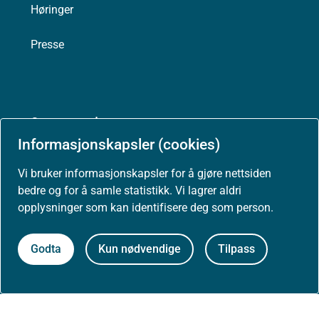
Høringer
Presse
Om nettstedet
Informasjonskapsler (cookies)
Personvernerklæring
Vi bruker informasjonskapsler for å gjøre nettsiden
Tilgjengelighetserklæring (uustatus.no)
bedre og for å samle statistikk. Vi lagrer aldri
opplysninger som kan identifisere deg som person.
Besøksstatistikk og informasjonskapsler
Godta
Kun nødvendige
Tilpass
Nyhetsvarsel og abonnement
Åpne data (API)