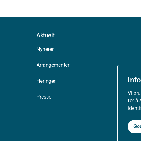
Aktuelt
Nyheter
Arrangementer
Inf
Høringer
Vi br
Presse
for å 
ident
Go