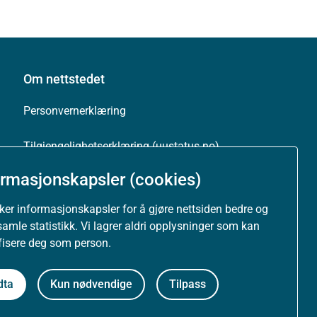
Om nettstedet
Personvernerklæring
Tilgjengelighetserklæring (uustatus.no)
ormasjonskapsler (cookies)
Besøksstatistikk og informasjonskapsler
uker informasjonskapsler for å gjøre nettsiden bedre og
Nyhetsvarsel og abonnement
samle statistikk. Vi lagrer aldri opplysninger som kan
ifisere deg som person.
Åpne data (API)
dta
Kun nødvendige
Tilpass