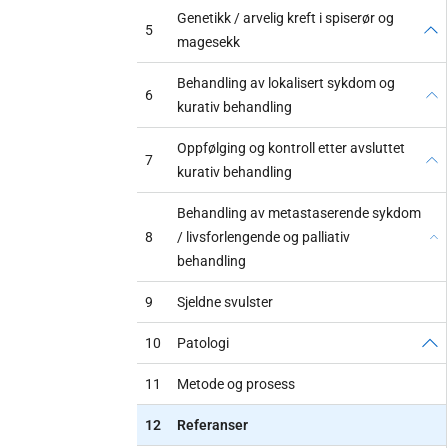
Genetikk / arvelig kreft i spiserør og
5
magesekk
Behandling av lokalisert sykdom og
6
kurativ behandling
Oppfølging og kontroll etter avsluttet
7
kurativ behandling
Behandling av metastaserende sykdom
8
/ livsforlengende og palliativ
behandling
9
Sjeldne svulster
10
Patologi
11
Metode og prosess
12
Referanser