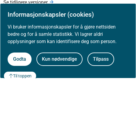
Se tidligere versjoner
Informasjonskapsler (cookies)
Vi bruker informasjonskapsler for å gjøre nettsiden
Skriv ut / lag PDF
bedre og for å samle statistikk. Vi lagrer aldri
opplysninger som kan identifisere deg som person.
Slik refererer du til innholdet
Godta
Kun nødvendige
Tilpass
Åpne data (API)
Til toppen
Om Helsedirektoratet