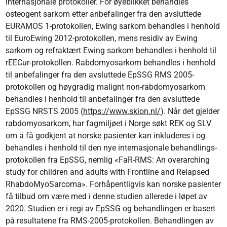
internasjonale protokoller. For øyeblikket behandles
osteogent sarkom etter anbefalinger fra den avsluttede
EURAMOS 1-protokollen, Ewing sarkom behandles i henhold
til EuroEwing 2012-protokollen, mens residiv av Ewing
sarkom og refraktært Ewing sarkom behandles i henhold til
rEECur-protokollen. Rabdomyosarkom behandles i henhold
til anbefalinger fra den avsluttede EpSSG RMS 2005-
protokollen og høygradig malignt non-rabdomyosarkom
behandles i henhold til anbefalinger fra den avsluttede
EpSSG NRSTS 2005 (
https://www.skion.nl/
). Når det gjelder
rabdomyosarkom, har fagmiljøet i Norge søkt REK og SLV
om å få godkjent at norske pasienter kan inkluderes i og
behandles i henhold til den nye internasjonale behandlings­
protokollen fra EpSSG, nemlig «FaR-RMS: An overarching
study for children and adults with Frontline and Relapsed
RhabdoMyoSarcoma». Forhåpentligvis kan norske pasienter
få tilbud om være med i denne studien allerede i løpet av
2020. Studien er i regi av EpSSG og behandlingen er basert
på resultatene fra RMS-2005-protokollen. Behandlingen av