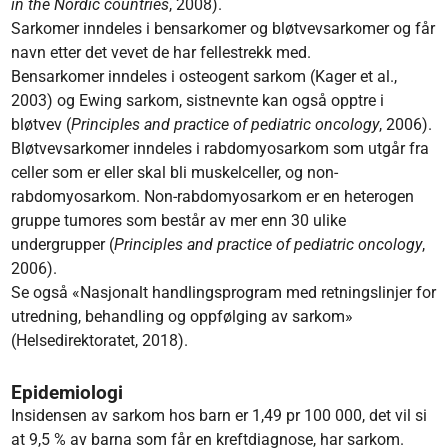
in the Nordic countries
, 2008).
Sarkomer inndeles i bensarkomer og bløtvevsarkomer og får
navn etter det vevet de har fellestrekk med.
Bensarkomer inndeles i osteogent sarkom (Kager et al.,
2003) og Ewing sarkom, sistnevnte kan også opptre i
bløtvev (
Principles and practice of pediatric oncology
, 2006).
Bløtvevsarkomer inndeles i rabdomyosarkom som utgår fra
celler som er eller skal bli muskelceller, og non-
rabdomyosarkom. Non-rabdomyosarkom er en heterogen
gruppe tumores som består av mer enn 30 ulike
undergrupper (
Principles and practice of pediatric oncology
,
2006).
Se også «Nasjonalt handlingsprogram med retningslinjer for
utredning, behandling og oppfølging av sarkom»
(Helsedirektoratet, 2018).
Epidemiologi
Insidensen av sarkom hos barn er 1,49 pr 100 000, det vil si
at 9,5 % av barna som får en kreftdiagnose, har sarkom.