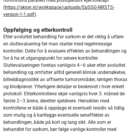
fortrinnsvis parallelt med postoperativ kjemoterapi
(
https://skion.nl/workspace/uploads/EpSSG-NRSTS-
version-1-1.pdf
).
Oppfølging og etterkontroll
Etter avsluttet behandling for sarkom er det viktig å utføre
en sluttevaluering før man starter med regelmessige
kontroller. Dette for å evaluere effekten av behandlingen og
for å ha et utgangspunkt for senere kontroller.
Sluttevalueringen foretas vanligvis 4–6 uker etter avsluttet
behandling og omfatter alltid generell klinisk undersøkelse,
billeddiagnostikk av affiserte tumorområder, røntgen thorax
og blodprøver. Ytterligere detaljer er beskrevet i hver enkelt
protokoll. Etterkontrollene skjer vanligvis hver 3. måned de
første 2–3 årene, deretter sjeldnere. Hensikten med
kontrollene er både å oppdage et eventuelt residiv så tidlig
som mulig og å kartlegge eventuelle seneffekter av
behandlingen, både på kort og lang sikt. Alle som er
behandlet for sarkom, bør følge vanlige kontroller med