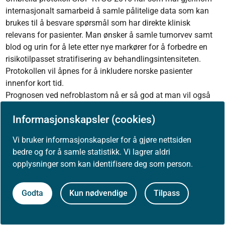
internasjonalt samarbeid å samle pålitelige data som kan
brukes til å besvare spørsmål som har direkte klinisk
relevans for pasienter. Man ønsker å samle tumorvev samt
blod og urin for å lete etter nye markører for å forbedre en
risikotilpasset stratifisering av behandlingsintensiteten.
Protokollen vil åpnes for å inkludere norske pasienter
innenfor kort tid.
Prognosen ved nefroblastom nå er så god at man vil også
forsøke å designe behandlings­programmer som reduserer
Informasjonskapsler (cookies)
risiko for senskader (antracykliner innebærer en risiko for
kardiale senskader), og opprettholder de gode
Vi bruker informasjonskapsler for å gjøre nettsiden
behandlingsresultatene.
bedre og for å samle statistikk. Vi lagrer aldri
Andre målsettinger i studien er å forsøke å bedre resultatene
opplysninger som kan identifisere deg som person.
ved å optimalisere seleksjonen (riktig stadie/riktig histologi)
ved sentral «review» av både histologi og radiologi på alle
pasienter
Godta
Kun nødvendige
Tilpass
Langtidsoppfølging av barn med nyresvulster