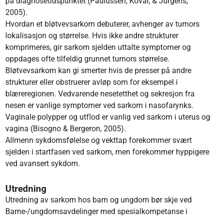
på diagnosetidspunktet (Paulussen, Kovar, & Jürgens,
2005).
Hvordan et bløtvevsarkom debuterer, avhenger av tumors
lokalisasjon og størrelse. Hvis ikke andre strukturer
komprimeres, gir sarkom sjelden uttalte symptomer og
oppdages ofte tilfeldig grunnet tumors størrelse.
Bløtvevsarkom kan gi smerter hvis de presser på andre
strukturer eller obstruerer avløp som for eksempel i
blæreregionen. Vedvarende nesetetthet og sekresjon fra
nesen er vanlige symptomer ved sarkom i nasofarynks.
Vaginale polypper og utflod er vanlig ved sarkom i uterus og
vagina (Bisogno & Bergeron, 2005).
Allmenn sykdomsfølelse og vekttap forekommer svært
sjelden i startfasen ved sarkom, men forekommer hyppigere
ved avansert sykdom.
Utredning
Utredning av sarkom hos barn og ungdom bør skje ved
Barne-/ungdomsavdelinger med spesialkompetanse i