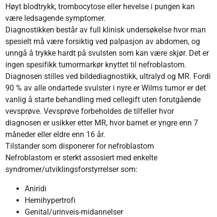
Høyt blodtrykk, trombocytose eller hevelse i pungen kan
være ledsagende symptomer.
Diagnostikken består av full klinisk undersøkelse hvor man
spesielt må være forsiktig ved palpasjon av abdomen, og
unngå å trykke hardt på svulsten som kan være skjør. Det er
ingen spesifikk tumormarkør knyttet til nefroblastom.
Diagnosen stilles ved bildediagnostikk, ultralyd og MR. Fordi
90 % av alle ondartede svulster i nyre er Wilms tumor er det
vanlig å starte behandling med cellegift uten forutgående
vevsprøve. Vevsprøve forbeholdes de tilfeller hvor
diagnosen er usikker etter MR, hvor barnet er yngre enn 7
måneder eller eldre enn 16 år.
Tilstander som disponerer for nefroblastom
Nefroblastom er sterkt assosiert med enkelte
syndromer/utviklingsforstyrrelser som:
Aniridi
Hemihypertrofi
Genital/urinveis-midannelser