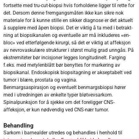
fortsette med tru-cut-biopsi hvis forholdene ligger til rette for
det. Dersom denne fremgangsmåten ikke kan sikre nok
materiale for å kunne stille en sikker diagnose er det aktuelt
å supplere med åpen biopsi. Det er viktig å ta med i betrakt­
ning at biopsikanalen og eventuelle arr må inkluderes «en-
bloc» ved etterfølgende kirurgi, så det er viktig at affeksjon
av nevrovaskulære strukturer i størst mulig grad unngås. På
ekstremiteter bør incisjoner legges longitudinelt. Farging
f.eks. med metylenblått bør benyttes for markering av
biopsikanal. Endoskopisk biopsitagning er akseptabelt ved
tumor i blære, prostata og vagina.
Benmargsaspirasjon og eventuelt benmargsbiopsi hører
med i utredningen av enkelte typer bløtvevsarkom.
Spinalpunksjon for å sjekke om det foreligger CNS-
affeksjon, er kun nødvendig ved CNS-nær tumor.
Behandling
Sarkom i barnealder utredes og behandles i henhold til