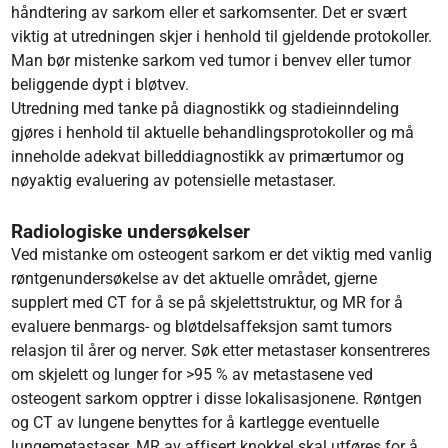
håndtering av sarkom eller et sarkomsenter. Det er svært
viktig at utredningen skjer i henhold til gjeldende protokoller.
Man bør mistenke sarkom ved tumor i benvev eller tumor
beliggende dypt i bløtvev.
Utredning med tanke på diagnostikk og stadieinndeling
gjøres i henhold til aktuelle behand­lings­protokoller og må
inneholde adekvat billeddiagnostikk av primærtumor og
nøyaktig evaluering av potensielle metastaser.
Radiologiske undersøkelser
Ved mistanke om osteogent sarkom er det viktig med vanlig
røntgenundersøkelse av det aktuelle området, gjerne
supplert med CT for å se på skjelettstruktur, og MR for å
evaluere benmargs- og bløtdelsaffeksjon samt tumors
relasjon til årer og nerver. Søk etter metas­taser konsentreres
om skjelett og lunger for >95 % av metastasene ved
osteogent sarkom opptrer i disse lokalisasjonene. Røntgen
og CT av lungene benyttes for å kartlegge eventuelle
lungemetastaser. MR av affisert knokkel skal utføres for å