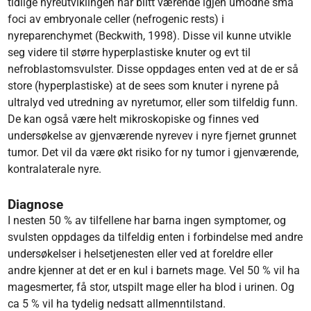
tidlige nyreutviklingen har blitt værende igjen umodne små
foci av embryonale celler (nefrogenic rests) i
nyreparenchymet (Beckwith, 1998). Disse vil kunne utvikle
seg videre til større hyperplastiske knuter og evt til
nefroblastomsvulster. Disse oppdages enten ved at de er så
store (hyperplastiske) at de sees som knuter i nyrene på
ultralyd ved utredning av nyretumor, eller som tilfeldig funn.
De kan også være helt mikroskopiske og finnes ved
undersøkelse av gjenværende nyrevev i nyre fjernet grunnet
tumor. Det vil da være økt risiko for ny tumor i gjenværende,
kontralaterale nyre.
Diagnose
I nesten 50 % av tilfellene har barna ingen symptomer, og
svulsten oppdages da tilfeldig enten i forbindelse med andre
undersøkelser i helsetjenesten eller ved at foreldre eller
andre kjenner at det er en kul i barnets mage. Vel 50 % vil ha
magesmerter, få stor, utspilt mage eller ha blod i urinen. Og
ca 5 % vil ha tydelig nedsatt allmenntilstand.