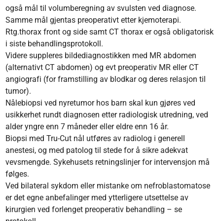
også mål til volumberegning av svulsten ved diagnose.
Samme mål gjentas preoperativt etter kjemoterapi.
Rtg.thorax front og side samt CT thorax er også obligatorisk
i siste behandlingsprotokoll.
Videre suppleres bildediagnostikken med MR abdomen
(alternativt CT abdomen) og evt preoperativ MR eller CT
angiografi (for framstilling av blodkar og deres relasjon til
tumor).
Nålebiopsi ved nyretumor hos barn skal kun gjøres ved
usikkerhet rundt diagnosen etter radiologisk utredning, ved
alder yngre enn 7 måneder eller eldre enn 16 år.
Biopsi med Tru-Cut nål utføres av radiolog i generell
anestesi, og med patolog til stede for å sikre adekvat
vevsmengde. Sykehusets retningslinjer for intervensjon må
følges.
Ved bilateral sykdom eller mistanke om nefroblastomatose
er det egne anbefalinger med ytterligere utsettelse av
kirurgien ved forlenget preoperativ behandling – se