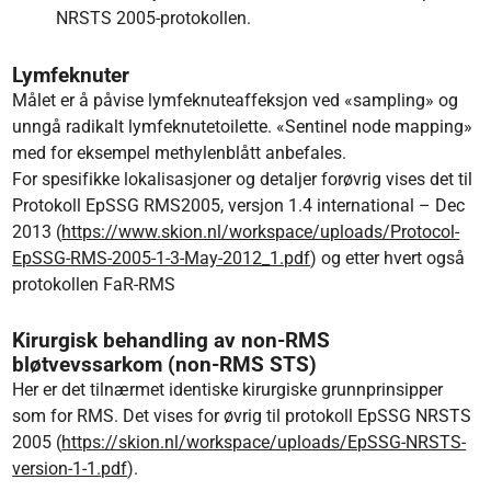
NRSTS 2005-protokollen.
Lymfeknuter
Målet er å påvise lymfeknuteaffeksjon ved «sampling» og
unngå radikalt lymfeknutetoilette. «Sentinel node mapping»
med for eksempel methylenblått anbefales.
For spesifikke lokalisasjoner og detaljer forøvrig vises det til
Protokoll EpSSG RMS2005, versjon 1.4 international – Dec
2013 (
https://www.skion.nl/workspace/uploads/Protocol-
EpSSG-RMS-2005-1-3-May-2012_1.pdf
) og etter hvert også
protokollen FaR-RMS
Kirurgisk behandling av non-RMS
bløtvevssarkom (non-RMS STS)
Her er det tilnærmet identiske kirurgiske grunnprinsipper
som for RMS. Det vises for øvrig til protokoll EpSSG NRSTS
2005 (
https://skion.nl/workspace/uploads/EpSSG-NRSTS-
version-1-1.pdf
).