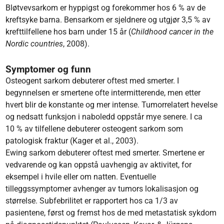
Bløtvevsarkom er hyppigst og forekommer hos 6 % av de
kreftsyke barna. Bensarkom er sjeldnere og utgjør 3,5 % av
krefttilfellene hos barn under 15 år (
Childhood cancer in the
Nordic countries
, 2008).
Symptomer og funn
Osteogent sarkom debuterer oftest med smerter. I
begynnelsen er smertene ofte intermitterende, men etter
hvert blir de konstante og mer intense. Tumorrelatert hevelse
og nedsatt funksjon i naboledd oppstår mye senere. I ca
10 % av tilfellene debuterer osteogent sarkom som
patologisk fraktur (Kager et al., 2003).
Ewing sarkom debuterer oftest med smerter. Smertene er
vedvarende og kan oppstå uavhengig av aktivitet, for
eksempel i hvile eller om natten. Eventuelle
tilleggssymptomer avhenger av tumors lokalisasjon og
størrelse. Subfebrilitet er rapportert hos ca 1/3 av
pasientene, først og fremst hos de med metastatisk sykdom