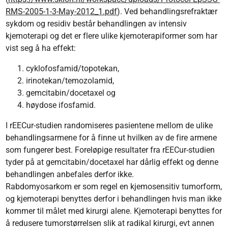
RMS-2005-1-3-May-2012_1.pdf
). Ved behandlingsrefraktær
sykdom og residiv består behandlingen av intensiv
kjemoterapi og det er flere ulike kjemoterapiformer som har
vist seg å ha effekt:
cyklofosfamid/topotekan,
irinotekan/temozolamid,
gemcitabin/​docetaxel og
høydose ifosfamid.
I rEECur-studien randomiseres pasientene mellom de ulike
behandlingsarmene for å finne ut hvilken av de fire armene
som fungerer best. Foreløpige resultater fra rEECur-studien
tyder på at gemcitabin/docetaxel har dårlig effekt og denne
behandlingen anbefales derfor ikke.
Rabdomyosarkom er som regel en kjemosensitiv tumorform,
og kjemoterapi benyttes derfor i behandlingen hvis man ikke
kommer til målet med kirurgi alene. Kjemoterapi benyttes for
å redusere tumorstørrelsen slik at radikal kirurgi, evt annen