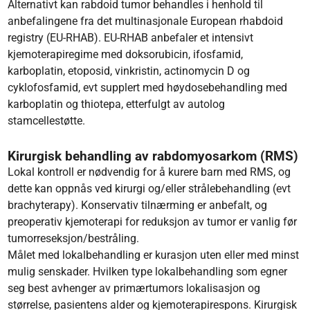
Alternativt kan rabdoid tumor behandles i henhold til
anbefalingene fra det multinasjonale European rhabdoid
registry (EU-RHAB). EU-RHAB anbefaler et intensivt
kjemoterapiregime med doksorubicin, ifosfamid,
karboplatin, etoposid, vinkristin, actinomycin D og
cyklofosfamid, evt supplert med høydosebehandling med
karboplatin og thiotepa, etterfulgt av autolog
stamcellestøtte.
Kirurgisk behandling av rabdomyosarkom (RMS)
Lokal kontroll er nødvendig for å kurere barn med RMS, og
dette kan oppnås ved kirurgi og/eller strålebehandling (evt
brachyterapy). Konservativ tilnærming er anbefalt, og
preoperativ kjemoterapi for reduksjon av tumor er vanlig før
tumorreseksjon/bestråling.
Målet med lokalbehandling er kurasjon uten eller med minst
mulig senskader. Hvilken type lokalbehandling som egner
seg best avhenger av primærtumors lokalisasjon og
størrelse, pasientens alder og kjemoterapirespons. Kirurgisk