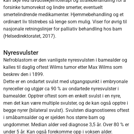
kan skje ved lavdosekjemoterapi og strålebehandling for å
forsinke tumorvekst og lindre smerter, eventuelt
smertelindrende medikamenter. Hjemmebehandling og et
ordinært liv tilstrebes så lenge som mulig. Viser for øvrig til
nasjonale retningslinjer for palliativ behandling hos barn
(Helsedirektoratet, 2017).
Nyresvulster
Nefroblastom er den vanligste nyresvulsten i barnealder og
kalles til daglig oftest Wilms tumor etter Max Wilms som
beskrev den i 1899.
Dette er en ondartet svulst med utgangspunkt i embryonale
nyreceller og utgjør ca 90 % av ondartede nyresvulster i
barnealder. Opptrer oftest som en enkelt svulst i en nyre,
men det kan være multiple svulster, og de kan også opptre i
begge nyrer (bilateral svulst). Svulsten diagnostiseres oftest
i småbarnsalder og er sjelden hos større barn og
ungdommer. Median alder ved diagnose 3,5 år. Over 80 % er
under 5 år. Kan også forekomme opp i voksen alder.