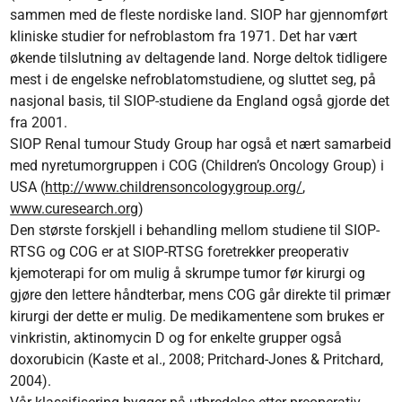
sammen med de fleste nordiske land. SIOP har gjennomført
kliniske studier for nefroblastom fra 1971. Det har vært
økende tilslutning av deltagende land. Norge deltok tidligere
mest i de engelske nefroblatomstudiene, og sluttet seg, på
nasjonal basis, til SIOP-studiene da England også gjorde det
fra 2001.
SIOP Renal tumour Study Group har også et nært samarbeid
med nyretumorgruppen i COG (Children’s Oncology Group) i
USA (
http://www.childrensoncologygroup.org/
,
www.curesearch.org
)
Den største forskjell i behandling mellom studiene til SIOP-
RTSG og COG er at SIOP-RTSG foretrekker preoperativ
kjemoterapi for om mulig å skrumpe tumor før kirurgi og
gjøre den lettere håndterbar, mens COG går direkte til primær
kirurgi der dette er mulig. De medikamentene som brukes er
vinkristin, aktinomycin D og for enkelte grupper også
doxorubicin (Kaste et al., 2008; Pritchard-Jones & Pritchard,
2004).