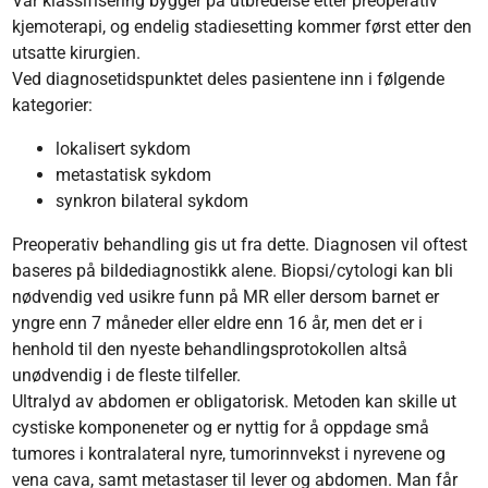
Vår klassifisering bygger på utbredelse etter preoperativ
kjemoterapi, og endelig stadiesetting kommer først etter den
utsatte kirurgien.
Ved diagnosetidspunktet deles pasientene inn i følgende
kategorier:
lokalisert sykdom
metastatisk sykdom
synkron bilateral sykdom
Preoperativ behandling gis ut fra dette. Diagnosen vil oftest
baseres på bildediagnostikk alene. Biopsi/cytologi kan bli
nødvendig ved usikre funn på MR eller dersom barnet er
yngre enn 7 måneder eller eldre enn 16 år, men det er i
henhold til den nyeste behandlingsprotokollen altså
unødvendig i de fleste tilfeller.
Ultralyd av abdomen er obligatorisk. Metoden kan skille ut
cystiske komponeneter og er nyttig for å oppdage små
tumores i kontralateral nyre, tumorinnvekst i nyrevene og
vena cava, samt metastaser til lever og abdomen. Man får