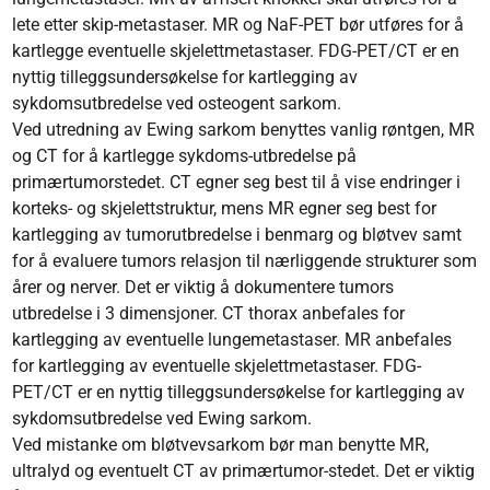
lete etter skip-metastaser. MR og NaF-PET bør utføres for å
kartlegge eventuelle skjelettmetastaser. FDG-PET/CT er en
nyttig tilleggsundersøkelse for kartlegging av
sykdomsutbredelse ved osteogent sarkom.
Ved utredning av Ewing sarkom benyttes vanlig røntgen, MR
og CT for å kartlegge sykdoms-utbredelse på
primærtumorstedet. CT egner seg best til å vise endringer i
korteks- og skjelettstruktur, mens MR egner seg best for
kartlegging av tumorutbredelse i benmarg og bløtvev samt
for å evaluere tumors relasjon til nærliggende strukturer som
årer og nerver. Det er viktig å dokumentere tumors
utbredelse i 3 dimensjoner. CT thorax anbefales for
kartlegging av eventuelle lungemetastaser. MR anbefales
for kartlegging av eventuelle skjelettmetastaser. FDG-
PET/CT er en nyttig tilleggsundersøkelse for kartlegging av
sykdomsutbredelse ved Ewing sarkom.
Ved mistanke om bløtvevsarkom bør man benytte MR,
ultralyd og eventuelt CT av primærtumor-stedet. Det er viktig