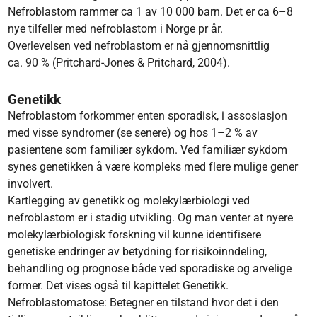
Nefroblastom rammer ca 1 av 10 000 barn. Det er ca 6–8
nye tilfeller med nefroblastom i Norge pr år.
Overlevelsen ved nefroblastom er nå gjennomsnittlig
ca. 90 % (Pritchard-Jones & Pritchard, 2004).
Genetikk
Nefroblastom forkommer enten sporadisk, i assosiasjon
med visse syndromer (se senere) og hos 1–2 % av
pasientene som familiær sykdom. Ved familiær sykdom
synes genetikken å være kompleks med flere mulige gener
involvert.
Kartlegging av genetikk og molekylærbiologi ved
nefroblastom er i stadig utvikling. Og man venter at nyere
molekylærbiologisk forskning vil kunne identifisere
genetiske endringer av betydning for risikoinndeling,
behandling og prognose både ved sporadiske og arvelige
former. Det vises også til kapittelet Genetikk.
Nefroblastomatose: Betegner en tilstand hvor det i den