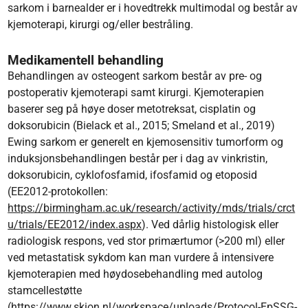
sarkom i barnealder er i hovedtrekk multimodal og består av
kjemoterapi, kirurgi og/eller bestråling.
Medikamentell behandling
Behandlingen av osteogent sarkom består av pre- og
postoperativ kjemoterapi samt kirurgi. Kjemoterapien
baserer seg på høye doser metotreksat, cisplatin og
doksorubicin (Bielack et al., 2015; Smeland et al., 2019)
Ewing sarkom er generelt en kjemosensitiv tumorform og
induksjonsbehandlingen består per i dag av vinkristin,
doksorubicin, cyklofosfamid, ifosfamid og etoposid
(EE2012-protokollen:
https://birmingham.ac.uk/research/activity/mds/trials/crct
u/trials/EE2012/index.aspx
). Ved dårlig histologisk eller
radiologisk respons, ved stor primærtumor (>200 ml) eller
ved metastatisk sykdom kan man vurdere å intensivere
kjemoterapien med høydosebehandling med autolog
stamcellestøtte
(
https://www.skion.nl/workspace/uploads/Protocol-EpSSG-