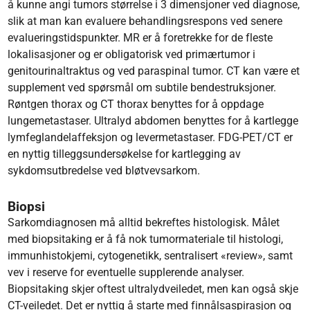
å kunne angi tumors størrelse i 3 dimensjoner ved diagnose,
slik at man kan evaluere behandlingsrespons ved senere
evalueringstidspunkter. MR er å foretrekke for de fleste
lokalisasjoner og er obligatorisk ved primærtumor i
genitourinaltraktus og ved paraspinal tumor. CT kan være et
supplement ved spørsmål om subtile bendestruksjoner.
Røntgen thorax og CT thorax benyttes for å oppdage
lungemetas­taser. Ultralyd abdomen benyttes for å kartlegge
lymfeglandelaffeksjon og levermetastaser. FDG-PET/CT er
en nyttig tilleggsundersøkelse for kartlegging av
sykdomsutbredelse ved bløtvevsarkom.
Biopsi
Sarkomdiagnosen må alltid bekreftes histologisk. Målet
med biopsitaking er å få nok tumormateriale til histologi,
immunhistokjemi, cytogenetikk, sentralisert «review», samt
vev i reserve for eventuelle supplerende analyser.
Biopsitaking skjer oftest ultralydveiledet, men kan også skje
CT-veiledet. Det er nyttig å starte med finnålsaspirasjon og