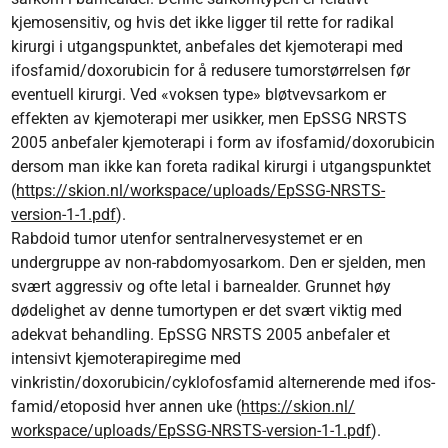
kjemosensitiv, og hvis det ikke ligger til rette for radikal
kirurgi i utgangspunktet, anbefales det kjemoterapi med
ifosfamid/​doxorubicin for å redusere tumorstørrelsen før
eventuell kirurgi. Ved «voksen type» bløtvevsarkom er
effekten av kjemoterapi mer usikker, men EpSSG NRSTS
2005 anbefaler kjemoterapi i form av ifosfamid/doxorubicin
dersom man ikke kan foreta radikal kirurgi i utgangspunktet
(
https://skion.nl/workspace/uploads/EpSSG-NRSTS-
version-1-1.pdf
).
Rabdoid tumor utenfor sentralnervesystemet er en
undergruppe av non-rabdomyosarkom. Den er sjelden, men
svært aggressiv og ofte letal i barnealder. Grunnet høy
dødelighet av denne tumortypen er det svært viktig med
adekvat behandling. EpSSG NRSTS 2005 anbefaler et
intensivt kjemoterapiregime med
vinkristin/doxorubicin/cyklofosfamid alternerende med ifos­
famid/etoposid hver annen uke (
https://skion.nl/​
workspace/​uploads/EpSSG-NRSTS-version-1-1.pdf
).