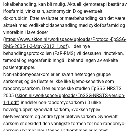
lokalbehandling, kan bli mulig. Aktuell kjemoterapi består av
ifosfamid, vinkristin, actinomycin D og eventuelt
doxorubicin. Etter avsluttet primærbehandling kan det være
aktuelt med vedlikeholdsbehandling med cyklofosfamid og
vinorelbin i lave doser
(
https://www.skion.nl/workspace/uploads/Protocol-EpSSG-
RMS-2005-1-3-May-2012_1.pdf
). I den nye
behandlingsprotokollen (FaR-RMS) vil dessuten irinotekan,
temodal og regorafenib inngå i behandlingen av enkelte
pasientgrupper.
Non-rabdomyosarkom er en svært heterogen gruppe
sarkomer, og de fleste er ikke like kjemo-sensitive som
rabdomyosarkom. Den europeiske studien EpSSG NRSTS
2005 (
skion.nl/workspace/uploads/EpSSG-NRSTS-version-
1-1.pdf
) inndeler non-rabdomyosarkom i 3 ulike
hovedgrupper; synovialt sarkom, «voksen type»
bløtvevsarkom og andre typer bløtvevsarkom. Synovialt
sarkom er desidert den vanligste formen for non-rabdomyo­
sarkom i barnealder. Denne sarkomtypen er relativt