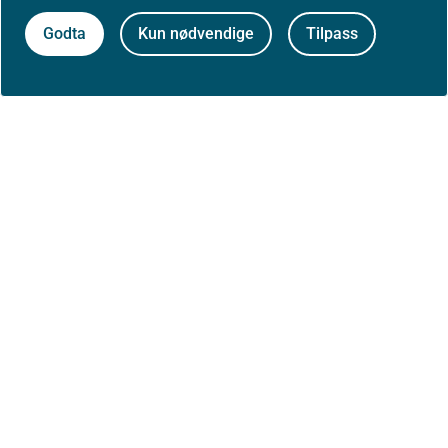
Godta
Kun nødvendige
Tilpass
26. Appendix 2: Stadie-inndeling TNM 8
27. Appendix 3: Veiledende
toleransegrense for risikoorganer i
hode/hals-regionen
28. Referanser