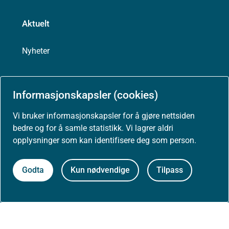
Aktuelt
Nyheter
Arrangementer
Informasjonskapsler (cookies)
Høringer
Vi bruker informasjonskapsler for å gjøre nettsiden
bedre og for å samle statistikk. Vi lagrer aldri
opplysninger som kan identifisere deg som person.
Presse
Godta
Kun nødvendige
Tilpass
Om nettstedet