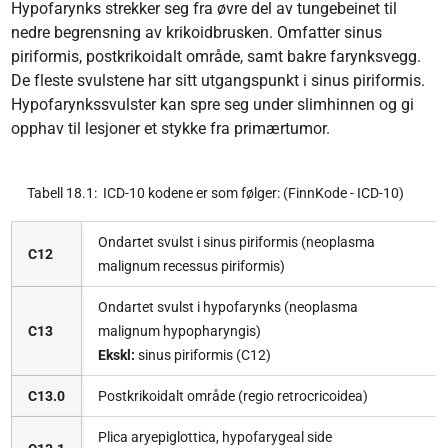
Hypofarynks strekker seg fra øvre del av tungebeinet til
nedre begrensning av krikoidbrusken. Omfatter sinus
piriformis, postkrikoidalt område, samt bakre farynksvegg.
De fleste svulstene har sitt utgangspunkt i sinus piriformis.
Hypofarynkssvulster kan spre seg under slimhinnen og gi
opphav til lesjoner et stykke fra primærtumor.
Tabell 18.1: ICD-10 kodene er som følger: (FinnKode - ICD-10)
Ondartet svulst i sinus piriformis (neoplasma
C12
malignum recessus piriformis)
Ondartet svulst i hypofarynks (neoplasma
C13
malignum hypopharyngis)
Ekskl:
sinus piriformis (C12)
C13.0
Postkrikoidalt område (regio retrocricoidea)
Plica aryepiglottica, hypofarygeal side