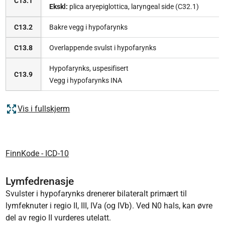
C13.1
Ekskl:
plica aryepiglottica, laryngeal side (C32.1)
C13.2
Bakre vegg i hypofarynks
C13.8
Overlappende svulst i hypofarynks
Hypofarynks, uspesifisert
C13.9
Vegg i hypofarynks INA
Vis i fullskjerm
FinnKode - ICD-10
Lymfedrenasje
Svulster i hypofarynks drenerer bilateralt primært til
lymfeknuter i regio II, III, IVa (og IVb). Ved N0 hals, kan øvre
del av regio II vurderes utelatt.