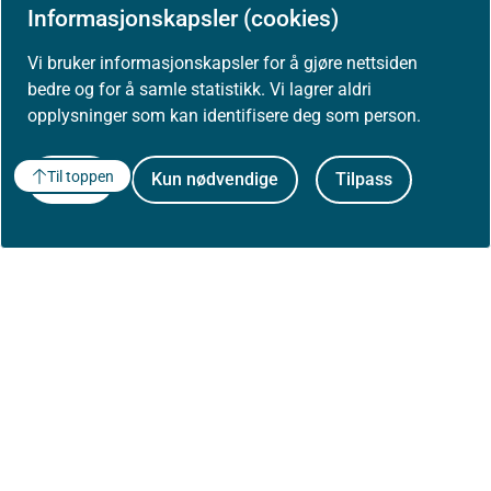
Skriv ut / lag PDF
Informasjonskapsler (cookies)
Vi bruker informasjonskapsler for å gjøre nettsiden
Slik refererer du til innholdet
bedre og for å samle statistikk. Vi lagrer aldri
opplysninger som kan identifisere deg som person.
Åpne data (API)
Til toppen
Godta
Kun nødvendige
Tilpass
Om Helsedirektoratet
Om oss
Jobbe hos oss