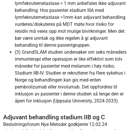
lymfeknutemetastase < 1 mm anbefales ikke adjuvant
behandling. Hos pasienter stadium IIIA med
lymfeknutemetastase >1mm kan adjuvant behandling
vurderes/diskuteres på MDT møte hvor risiko for
residiv må veies opp mot mulige bivirkninger. Men det
bør være unntak og ikke regelen å gi adjuvant
behandling til denne pasientgruppen.
(3) GrandSLAM studien undersøker om seks måneders
immunterapi etter operasjon er like effektivt som tolv
måneder for pasienter med melanom i høy risiko;
Stadium IIB-IV. Studien er rekrutterer fra flere sykehus i
Norge og behandlingen kan gis med enten
pembrolizumab eller nivolumab. Det oppfordres til
inklusjon av pasienter i denne studien så lenge den er
åpen for inklusjon (Uppsala University, 2024-2033).
Adjuvant behandling stadium IIB og C
Beslutningsforum Nye Metoder godkjente 12.02.24