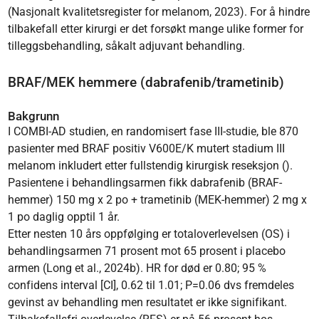
(Nasjonalt kvalitetsregister for melanom, 2023). For å hindre
tilbakefall etter kirurgi er det forsøkt mange ulike former for
tilleggsbehandling, såkalt adjuvant behandling.
BRAF/MEK hemmere (dabrafenib/trametinib)
Bakgrunn
I COMBI-AD studien, en randomisert fase III-studie, ble 870
pasienter med BRAF positiv V600E/K mutert stadium III
melanom inkludert etter fullstendig kirurgisk reseksjon ().
Pasientene i behandlingsarmen fikk dabrafenib (BRAF-
hemmer) 150 mg x 2 po + trametinib (MEK-hemmer) 2 mg x
1 po daglig opptil 1 år.
Etter nesten 10 års oppfølging er totaloverlevelsen (OS) i
behandlingsarmen 71 prosent mot 65 prosent i placebo
armen (Long et al., 2024b). HR for død er 0.80; 95 %
confidens interval [CI], 0.62 til 1.01; P=0.06 dvs fremdeles
gevinst av behandling men resultatet er ikke signifikant.