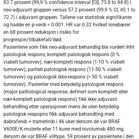
83.7 prosent (99,9 % confidence interval [CI], 73.8 to 94.8) i
neo-adjuvant gruppen versus 57.2 prosent (99,9 % CI, 45.1 to
72.7) i adjuvant gruppen. Tallene var statistisk signifikante
og hadde en p-verdi < 0.001. HR var 0.32 hvilket innebærer
en 68 prosent reduksjon i risiko for
progresjon/tilbakefall/død.
Pasientene som fikk neo-adjuvant behandlig ble vurdert ihht
patologisk respons; komplett patologisk respons (0 %
viabelt tumorvev), nær-komplett respons (1-10 % viabelt
tumorvev), partiell patologisk respons (11-50 % viabelt
tumorvev) og patologisk ikke-respons (> 50 % viabelt
tumorvev). Pasienter med betydelig patologisk respons
(major pathological response, definert som komplett eller
nær-komplett patologisk respons) fikk ikke adjuvant
behandling etter operasjonen mens de uten betydelig
patologisk respopns fikk adjuvant behandling med
dabrafenib + trametinib i 46 uker dersom de var BRAF
V600E/K-muterte eller 11 kurer med nivolumab 480 mg
dersom de var BRAF villtype. 59 prosent av pasientene i den