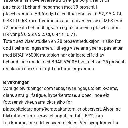
Tilbakefallsfri overlevelse (RFS) er på 56 prosent hos
pasienter i behandlingsarmen mot 39 prosent i
placeboarmen. HR for død eller tilbakefall var 0.52; 95 % CI,
0.43 til 0.63, men fjernmetastase fri overlevelse (DMFS) var
72 prosent i behandlingsarm og 63 prosent i placebo arm.
HR var på 0.56: 95 % CI, 0.44 til 0.71.
Totalt sett viser studien en 20 prosent reduksjon i risiko for
død i behandlingsarmen. I tillegg viste analyser at pasienter
med BRAF V600K mutasjon har dårligere effekt av
behandling enn de med BRAF V600E hvor det var 25 prosent
reduksjon i risiko for død i behandlingsarmen.
Bivirkninger
Vanlige bivirkninger som feber, frysninger, utslett, kvalme,
diare, artralgi, fatigue, hyperkeratose, alopeci, noe økt
fotosensitivitet, samt økt risiko for
plateepitelcarcinom/keratoakantom, er observert. Alvorlige
bivikninger som serøs retinopati og fall i EF%, kan
forekomme, men det er svært sjelden. Ved symptomer fra