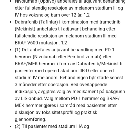
Nivolumab (Opdivo) anbefales til adjuvant behandling
etter fullstendig reseksjon av melanom stadium III og
IV hos voksne og barn over 12 år. 1,2
Dabrafenib (Tafinlar) i kombinasjon med trametinib
(Mekinist) anbefales til adjuvant behandling etter
fullstendig reseksjon av melanom stadium III med
BRAF V600 mutasjon. 1,2
(1) Det anbefales adjuvant behandling med PD-1
hemmer (Nivolumab eller Pembrolizumab) eller
BRAF/MEK hemmer i form av Dabrafenib/Mekinist til
pasienter med operert stadium IIIB-D eller operert
stadium IV melanom. Behandlingen bør starte senest
3 måneder etter operasjon. Ved overlappende
indikasjon, avgjøres valg av medikament på bakgrunn
av LIS-anbud. Valg mellom PD-1 hemmer og BRAF/
MEK hemmer gjøres i samråd med pasienten etter
diskusjon av toksisitetsprofil og praktisk
gjennomføring.
(2) Til pasienter med stadium IIIA og