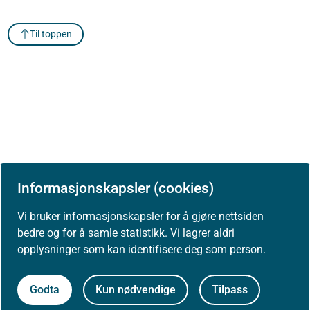
Til toppen
Informasjonskapsler (cookies)
Vi bruker informasjonskapsler for å gjøre nettsiden
Om Helsedirektoratet
bedre og for å samle statistikk. Vi lagrer aldri
opplysninger som kan identifisere deg som person.
Godta
Kun nødvendige
Tilpass
Om oss