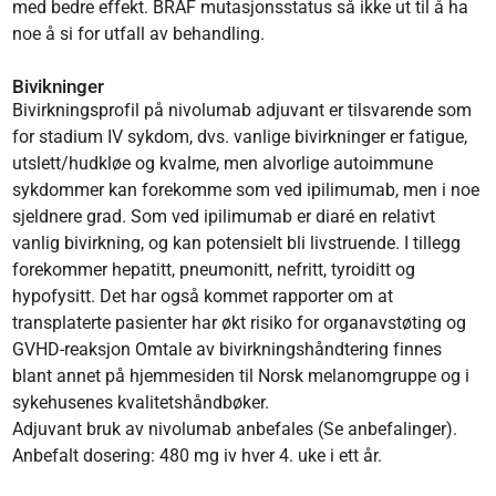
med bedre effekt. BRAF mutasjonsstatus så ikke ut til å ha
noe å si for utfall av behandling.
Bivikninger
Bivirkningsprofil på nivolumab adjuvant er tilsvarende som
for stadium IV sykdom, dvs. vanlige bivirkninger er fatigue,
utslett/hudkløe og kvalme, men alvorlige autoimmune
sykdommer kan forekomme som ved ipilimumab, men i noe
sjeldnere grad. Som ved ipilimumab er diaré en relativt
vanlig bivirkning, og kan potensielt bli livstruende. I tillegg
forekommer hepatitt, pneumonitt, nefritt, tyroiditt og
hypofysitt. Det har også kommet rapporter om at
transplaterte pasienter har økt risiko for organavstøting og
GVHD-reaksjon Omtale av bivirkningshåndtering finnes
blant annet på hjemmesiden til Norsk melanomgruppe og i
sykehusenes kvalitetshåndbøker.
Adjuvant bruk av nivolumab anbefales (Se anbefalinger).
Anbefalt dosering: 480 mg iv hver 4. uke i ett år.