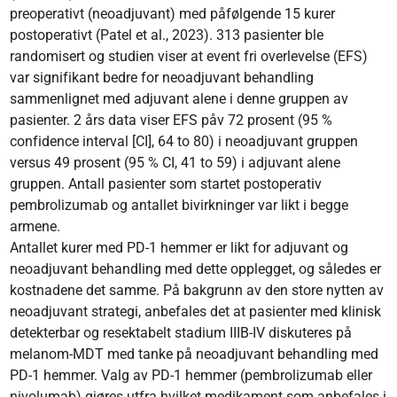
preoperativt (neoadjuvant) med påfølgende 15 kurer
postoperativt (Patel et al., 2023). 313 pasienter ble
randomisert og studien viser at event fri overlevelse (EFS)
var signifikant bedre for neoadjuvant behandling
sammenlignet med adjuvant alene i denne gruppen av
pasienter. 2 års data viser EFS påv 72 prosent (95 %
confidence interval [CI], 64 to 80) i neoadjuvant gruppen
versus 49 prosent (95 % CI, 41 to 59) i adjuvant alene
gruppen. Antall pasienter som startet postoperativ
pembrolizumab og antallet bivirkninger var likt i begge
armene.
Antallet kurer med PD-1 hemmer er likt for adjuvant og
neoadjuvant behandling med dette opplegget, og således er
kostnadene det samme. På bakgrunn av den store nytten av
neoadjuvant strategi, anbefales det at pasienter med klinisk
detekterbar og resektabelt stadium IIIB-IV diskuteres på
melanom-MDT med tanke på neoadjuvant behandling med
PD-1 hemmer. Valg av PD-1 hemmer (pembrolizumab eller
nivolumab) gjøres utfra hvilket medikament som anbefales i