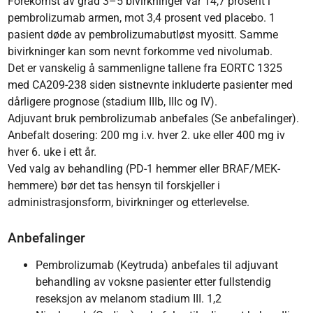
Forekomst av grad 3–5 bivirkninger var 14,7 prosent i
pembrolizumab armen, mot 3,4 prosent ved placebo. 1
pasient døde av pembrolizumabutløst myositt. Samme
bivirkninger kan som nevnt forkomme ved nivolumab.
Det er vanskelig å sammenligne tallene fra EORTC 1325
med CA209-238 siden sistnevnte inkluderte pasienter med
dårligere prognose (stadium IIIb, IIIc og IV).
Adjuvant bruk pembrolizumab anbefales (Se anbefalinger).
Anbefalt dosering: 200 mg i.v. hver 2. uke eller 400 mg iv
hver 6. uke i ett år.
Ved valg av behandling (PD-1 hemmer eller BRAF/MEK-
hemmere) bør det tas hensyn til forskjeller i
administrasjonsform, bivirkninger og etterlevelse.
Anbefalinger
Pembrolizumab (Keytruda) anbefales til adjuvant
behandling av voksne pasienter etter fullstendig
reseksjon av melanom stadium III. 1,2