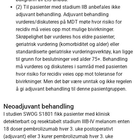
(2) Til pasienter med stadium IIB anbefales ikke
adjuvant behandling. Adjuvant behandling
vurderes/diskuteres på MDT møte hvor risiko for
recidiv må veies opp mot mulige bivirkninger.
Skrøpelighet bør vurderes hos eldre pasienter;
geriatrisk vurdering (komorbiditet og alder) eller
standardiserte geriatriske vurderingsverktøy, kan ligge
til grunn for beslutninger ved alder 75+. Behandling
må vurderes og diskuteres i samråd med pasienten
hvor risiko for recidiv veies opp mot toleranse for
bivirkninger. Men det bør være unntak og ikke regelen
å gi adjuvant behandling til denne pasientgruppen.
Neoadjuvant behandling
I studien SWOG S1801 fikk pasienter med klinisk
detekterbart og resektabelt stadium IIIB-IV melanom enten
18 doser pembrolizumab hver 3. uke postoperativt
(adjuvant) eller 3 kurer pembrolizumab hver 3. uke