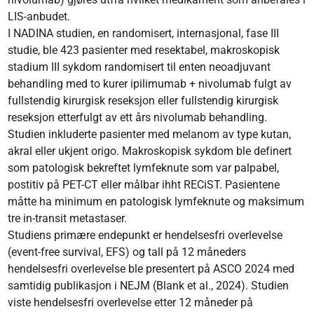
LIS-anbudet.
I NADINA studien, en randomisert, internasjonal, fase III
studie, ble 423 pasienter med resektabel, makroskopisk
stadium III sykdom randomisert til enten neoadjuvant
behandling med to kurer ipilimumab + nivolumab fulgt av
fullstendig kirurgisk reseksjon eller fullstendig kirurgisk
reseksjon etterfulgt av ett års nivolumab behandling.
Studien inkluderte pasienter med melanom av type kutan,
akral eller ukjent origo. Makroskopisk sykdom ble definert
som patologisk bekreftet lymfeknute som var palpabel,
postitiv på PET-CT eller målbar ihht RECiST. Pasientene
måtte ha minimum en patologisk lymfeknute og maksimum
tre in-transit metastaser.
Studiens primære endepunkt er hendelsesfri overlevelse
(event-free survival, EFS) og tall på 12 måneders
hendelsesfri overlevelse ble presentert på ASCO 2024 med
samtidig publikasjon i NEJM (Blank et al., 2024). Studien
viste hendelsesfri overlevelse etter 12 måneder på