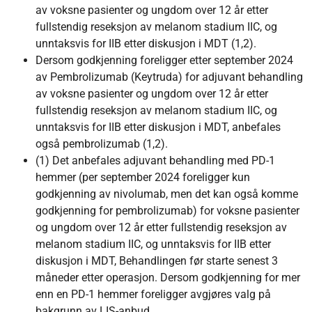
av voksne pasienter og ungdom over 12 år etter
fullstendig reseksjon av melanom stadium IIC, og
unntaksvis for IIB etter diskusjon i MDT (1,2).
Dersom godkjenning foreligger etter september 2024
av Pembrolizumab (Keytruda) for adjuvant behandling
av voksne pasienter og ungdom over 12 år etter
fullstendig reseksjon av melanom stadium IIC, og
unntaksvis for IIB etter diskusjon i MDT, anbefales
også pembrolizumab (1,2).
(1) Det anbefales adjuvant behandling med PD-1
hemmer (per september 2024 foreligger kun
godkjenning av nivolumab, men det kan også komme
godkjenning for pembrolizumab) for voksne pasienter
og ungdom over 12 år etter fullstendig reseksjon av
melanom stadium IIC, og unntaksvis for IIB etter
diskusjon i MDT, Behandlingen før starte senest 3
måneder etter operasjon. Dersom godkjenning for mer
enn en PD-1 hemmer foreligger avgjøres valg på
bakgrunn av LIS-anbud.