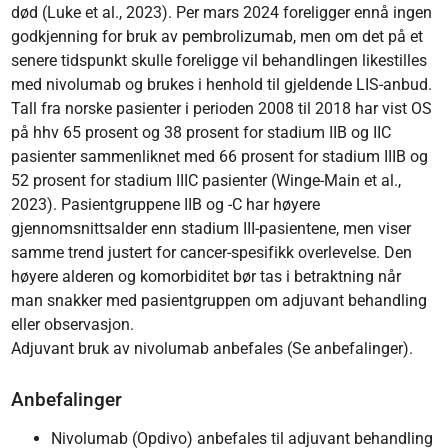
død (Luke et al., 2023). Per mars 2024 foreligger ennå ingen
godkjenning for bruk av pembrolizumab, men om det på et
senere tidspunkt skulle foreligge vil behandlingen likestilles
med nivolumab og brukes i henhold til gjeldende LIS-anbud.
Tall fra norske pasienter i perioden 2008 til 2018 har vist OS
på hhv 65 prosent og 38 prosent for stadium IIB og IIC
pasienter sammenliknet med 66 prosent for stadium IIIB og
52 prosent for stadium IIIC pasienter (Winge-Main et al.,
2023). Pasientgruppene IIB og -C har høyere
gjennomsnittsalder enn stadium III-pasientene, men viser
samme trend justert for cancer-spesifikk overlevelse. Den
høyere alderen og komorbiditet bør tas i betraktning når
man snakker med pasientgruppen om adjuvant behandling
eller observasjon.
Adjuvant bruk av nivolumab anbefales (Se anbefalinger).
Anbefalinger
Nivolumab (Opdivo) anbefales til adjuvant behandling