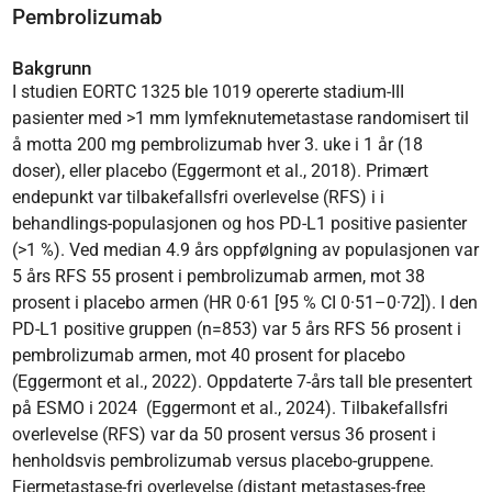
Pembrolizumab
Bakgrunn
I studien EORTC 1325 ble 1019 opererte stadium-III
pasienter med >1 mm lymfeknutemetastase randomisert til
å motta 200 mg pembrolizumab hver 3. uke i 1 år (18
doser), eller placebo (Eggermont et al., 2018). Primært
endepunkt var tilbakefallsfri overlevelse (RFS) i i
behandlings-populasjonen og hos PD-L1 positive pasienter
(>1 %). Ved median 4.9 års oppfølgning av populasjonen var
5 års RFS 55 prosent i pembrolizumab armen, mot 38
prosent i placebo armen (HR 0·61 [95 % CI 0·51–0·72]). I den
PD-L1 positive gruppen (n=853) var 5 års RFS 56 prosent i
pembrolizumab armen, mot 40 prosent for placebo
(Eggermont et al., 2022). Oppdaterte 7-års tall ble presentert
på ESMO i 2024 (Eggermont et al., 2024). Tilbakefallsfri
overlevelse (RFS) var da 50 prosent versus 36 prosent i
henholdsvis pembrolizumab versus placebo-gruppene.
Fjermetastase-fri overlevelse (distant metastases-free