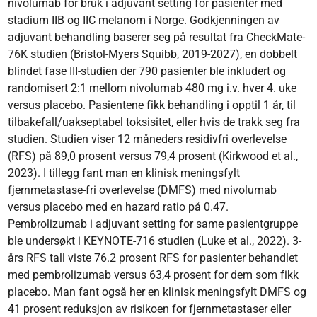
nivolumab for bruk i adjuvant setting for pasienter med
stadium IIB og IIC melanom i Norge. Godkjenningen av
adjuvant behandling baserer seg på resultat fra CheckMate-
76K studien (Bristol-Myers Squibb, 2019-2027), en dobbelt
blindet fase III-studien der 790 pasienter ble inkludert og
randomisert 2:1 mellom nivolumab 480 mg i.v. hver 4. uke
versus placebo. Pasientene fikk behandling i opptil 1 år, til
tilbakefall/uakseptabel toksisitet, eller hvis de trakk seg fra
studien. Studien viser 12 måneders residivfri overlevelse
(RFS) på 89,0 prosent versus 79,4 prosent (Kirkwood et al.,
2023). I tillegg fant man en klinisk meningsfylt
fjernmetastase-fri overlevelse (DMFS) med nivolumab
versus placebo med en hazard ratio på 0.47.
Pembrolizumab i adjuvant setting for same pasientgruppe
ble undersøkt i KEYNOTE-716 studien (Luke et al., 2022). 3-
års RFS tall viste 76.2 prosent RFS for pasienter behandlet
med pembrolizumab versus 63,4 prosent for dem som fikk
placebo. Man fant også her en klinisk meningsfylt DMFS og
41 prosent reduksjon av risikoen for fjernmetastaser eller