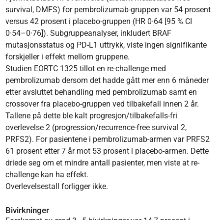
survival, DMFS) for pembrolizumab-gruppen var 54 prosent
versus 42 prosent i placebo-gruppen (HR 0·64 [95 % CI
0·54–0·76]). Subgruppeanalyser, inkludert BRAF
mutasjonsstatus og PD-L1 uttrykk, viste ingen signifikante
forskjeller i effekt mellom gruppene.
Studien EORTC 1325 tillot en re-challenge med
pembrolizumab dersom det hadde gått mer enn 6 måneder
etter avsluttet behandling med pembrolizumab samt en
crossover fra placebo-gruppen ved tilbakefall innen 2 år.
Tallene på dette ble kalt progresjon/tilbakefalls-fri
overlevelse 2 (progression/recurrence-free survival 2,
PRFS2). For pasientene i pembrolizumab-armen var PRFS2
61 prosent etter 7 år mot 53 prosent i placebo-armen. Dette
driede seg om et mindre antall pasienter, men viste at re-
challenge kan ha effekt.
Overlevelsestall forligger ikke.
Bivirkninger