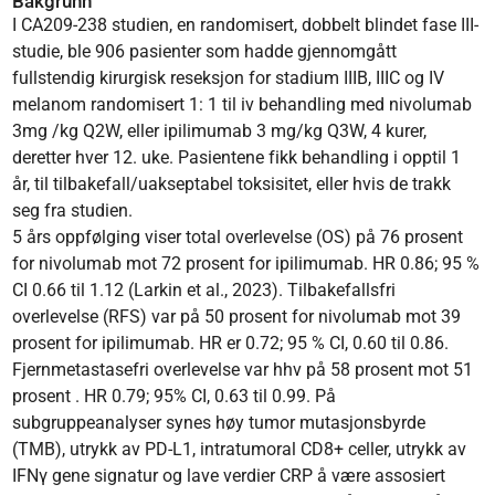
Bakgrunn
I CA209-238 studien, en randomisert, dobbelt blindet fase III-
studie, ble 906 pasienter som hadde gjennomgått
fullstendig kirurgisk reseksjon for stadium IIIB, IIIC og IV
melanom randomisert 1: 1 til iv behandling med nivolumab
3mg /kg Q2W, eller ipilimumab 3 mg/kg Q3W, 4 kurer,
deretter hver 12. uke. Pasientene fikk behandling i opptil 1
år, til tilbakefall/uakseptabel toksisitet, eller hvis de trakk
seg fra studien.
5 års oppfølging viser total overlevelse (OS) på 76 prosent
for nivolumab mot 72 prosent for ipilimumab. HR 0.86; 95 %
CI 0.66 til 1.12 (Larkin et al., 2023). Tilbakefallsfri
overlevelse (RFS) var på 50 prosent for nivolumab mot 39
prosent for ipilimumab. HR er 0.72; 95 % CI, 0.60 til 0.86.
Fjernmetastasefri overlevelse var hhv på 58 prosent mot 51
prosent . HR 0.79; 95% CI, 0.63 til 0.99. På
subgruppeanalyser synes høy tumor mutasjonsbyrde
(TMB), utrykk av PD-L1, intratumoral CD8+ celler, utrykk av
IFNγ gene signatur og lave verdier CRP å være assosiert