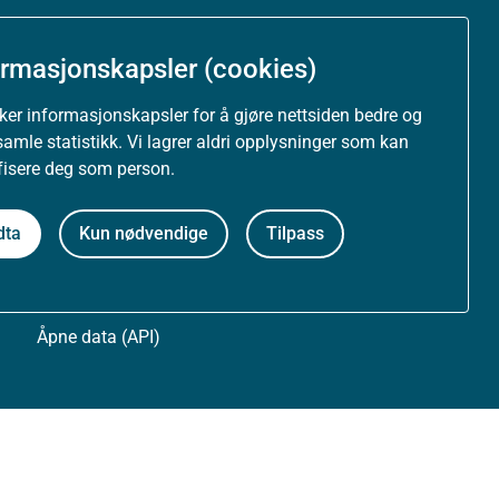
Om nettstedet
ormasjonskapsler (cookies)
Personvernerklæring
uker informasjonskapsler for å gjøre nettsiden bedre og
samle statistikk. Vi lagrer aldri opplysninger som kan
Tilgjengelighetserklæring (uustatus.no)
ifisere deg som person.
Besøksstatistikk og informasjonskapsler
dta
Kun nødvendige
Tilpass
Nyhetsvarsel og abonnement
Åpne data (API)
Følg oss: