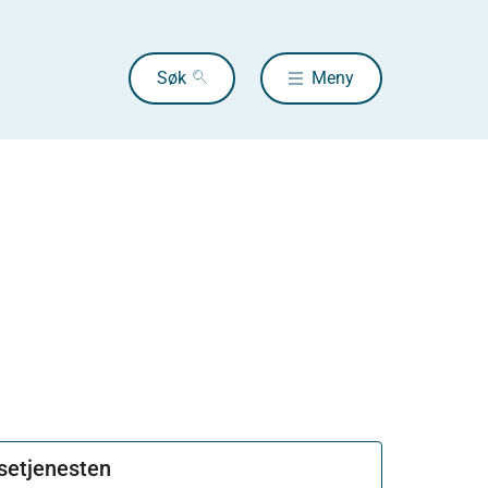
Søk
Meny
lsetjenesten