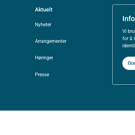
Aktuelt
Inf
Nyheter
Vi br
for å 
Arrangementer
ident
Høringer
Go
Presse