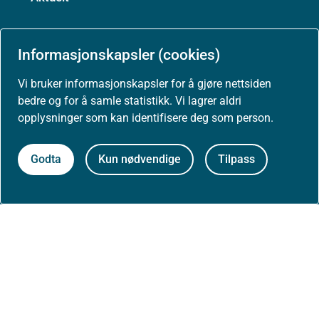
Nyheter
Informasjonskapsler (cookies)
Vi bruker informasjonskapsler for å gjøre nettsiden
bedre og for å samle statistikk. Vi lagrer aldri
Arrangementer
opplysninger som kan identifisere deg som person.
Høringer
Godta
Kun nødvendige
Tilpass
Presse
Om nettstedet