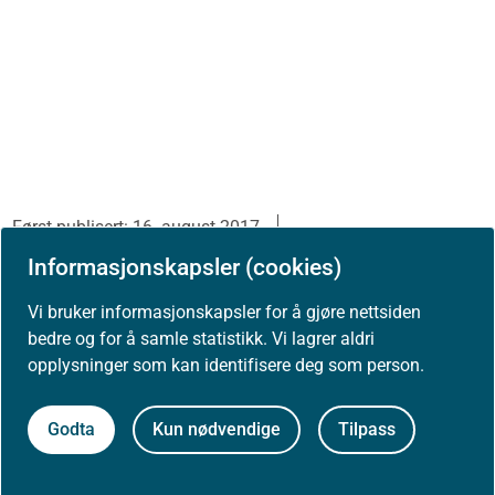
Først publisert: 16. august 2017
Siste faglige endring: 29. mai 2026
Informasjonskapsler (cookies)
Se tidligere versjoner
Vi bruker informasjonskapsler for å gjøre nettsiden
bedre og for å samle statistikk. Vi lagrer aldri
opplysninger som kan identifisere deg som person.
Skriv ut / lag PDF
Godta
Kun nødvendige
Tilpass
Slik refererer du til innholdet