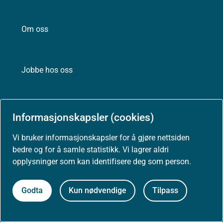
Om oss
Jobbe hos oss
Kontakt oss
Informasjonskapsler (cookies)
Postadresse:
Vi bruker informasjonskapsler for å gjøre nettsiden
Helsedirektoratet
bedre og for å samle statistikk. Vi lagrer aldri
Postboks 220, Skøyen
opplysninger som kan identifisere deg som person.
0213 Oslo
Godta
Kun nødvendige
Tilpass