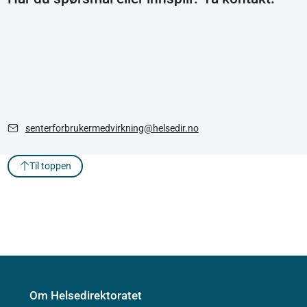
senterforbrukermedvirkning@helsedir.no
Til toppen
Om Helsedirektoratet