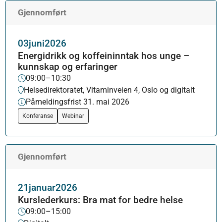
Gjennomført
03
juni
2026
Energidrikk og koffeininntak hos unge –
kunnskap og erfaringer
09:00–10:30
Helsedirektoratet, Vitaminveien 4, Oslo og digitalt
Påmeldingsfrist 31. mai 2026
Konferanse
Webinar
Gjennomført
21
januar
2026
Kurslederkurs: Bra mat for bedre helse
09:00–15:00