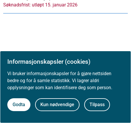
Søknadsfrist: utløpt 15. januar 2026
Informasjonskapsler (cookies)
Brosjyrer, plakater og opplæringsmateriell
Vi bruker informasjonskapsler for å gjøre nettsiden
bedre og for å samle statistikk. Vi lagrer aldri
Bra mat i barnehagen – Råd, tips og
opplysninger som kan identifisere deg som person.
oppskrifter
Godta
Kun nødvendige
Tilpass
Brosjyrer, plakater og opplæringsmateriell
Mat og måltider for spedbarn