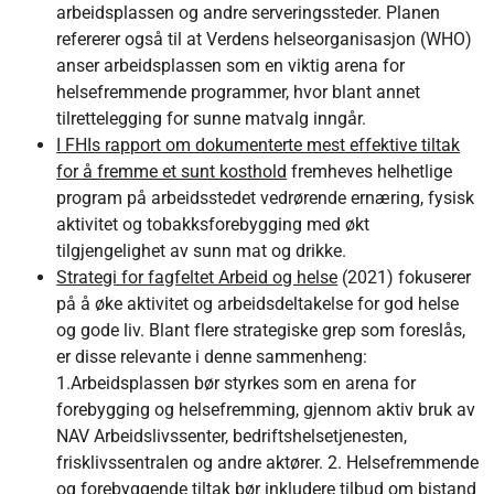
arbeidsplassen og andre serveringssteder. Planen
refererer også til at Verdens helseorganisasjon (WHO)
anser arbeidsplassen som en viktig arena for
helsefremmende programmer, hvor blant annet
tilrettelegging for sunne matvalg inngår.
I FHIs rapport om dokumenterte mest effektive tiltak
for å fremme et sunt kosthold
fremheves helhetlige
program på arbeidsstedet vedrørende ernæring, fysisk
aktivitet og tobakksforebygging med økt
tilgjengelighet av sunn mat og drikke.
Strategi for fagfeltet Arbeid og helse
(2021) fokuserer
på å øke aktivitet og arbeidsdeltakelse for god helse
og gode liv. Blant flere strategiske grep som foreslås,
er disse relevante i denne sammenheng:
1.Arbeidsplassen bør styrkes som en arena for
forebygging og helsefremming, gjennom aktiv bruk av
NAV Arbeidslivssenter, bedriftshelsetjenesten,
frisklivssentralen og andre aktører. 2. Helsefremmende
og forebyggende tiltak bør inkludere tilbud om bistand