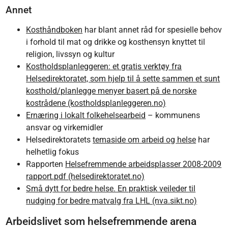
Annet
Kosthåndboken
har blant annet råd for spesielle behov
i forhold til mat og drikke og kosthensyn knyttet til
religion, livssyn og kultur
Kostholdsplanleggeren: et gratis verktøy fra
Helsedirektoratet, som hjelp til å sette sammen et sunt
kosthold/planlegge menyer basert på de norske
kostrådene (kostholdsplanleggeren.no)
Ernæring i lokalt folkehelsearbeid
– kommunens
ansvar og virkemidler
Helsedirektoratets
temaside om arbeid og helse
har
helhetlig fokus
Rapporten
Helsefremmende arbeidsplasser 2008-2009
rapport.pdf (helsedirektoratet.no)
Små dytt for bedre helse. En praktisk veileder til
nudging for bedre matvalg fra LHL (nva.sikt.no)
Arbeidslivet som helsefremmende arena