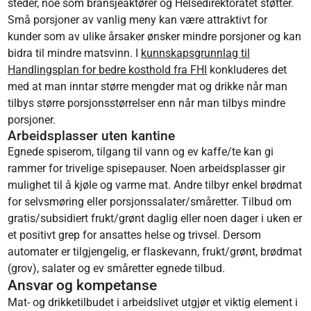
steder, noe som bransjeaktører og Helsedirektoratet støtter.
Små porsjoner av vanlig meny kan være attraktivt for
kunder som av ulike årsaker ønsker mindre porsjoner og kan
bidra til mindre matsvinn. I
kunnskapsgrunnlag til
Handlingsplan for bedre kosthold fra FHI
konkluderes det
med at man inntar større mengder mat og drikke når man
tilbys større porsjonsstørrelser enn når man tilbys mindre
porsjoner.
Arbeidsplasser uten kantine
Egnede spiserom, tilgang til vann og ev kaffe/te kan gi
rammer for trivelige spisepauser. Noen arbeidsplasser gir
mulighet til å kjøle og varme mat. Andre tilbyr enkel brødmat
for selvsmøring eller porsjonssalater/småretter. Tilbud om
gratis/subsidiert frukt/grønt daglig eller noen dager i uken er
et positivt grep for ansattes helse og trivsel. Dersom
automater er tilgjengelig, er flaskevann, frukt/grønt, brødmat
(grov), salater og ev småretter egnede tilbud.
Ansvar og kompetanse
Mat- og drikketilbudet i arbeidslivet utgjør et viktig element i