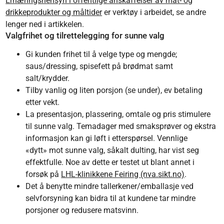
Ernæringshensyn i offentlige anskaffelser av mat- og
drikkeprodukter og måltider
er verktøy i arbeidet, se andre
lenger ned i artikkelen.
Valgfrihet og tilrettelegging for sunne valg
Gi kunden frihet til å velge type og mengde;
saus/dressing, spisefett på brødmat samt
salt/krydder.
Tilby vanlig og liten porsjon (se under), ev betaling
etter vekt.
La presentasjon, plassering, omtale og pris stimulere
til sunne valg. Temadager med smaksprøver og ekstra
informasjon kan gi løft i etterspørsel. Vennlige
«dytt» mot sunne valg, såkalt dulting, har vist seg
effektfulle. Noe av dette er testet ut blant annet i
forsøk på
LHL-klinikkene Feiring (nva.sikt.no)
.
Det å benytte mindre tallerkener/emballasje ved
selvforsyning kan bidra til at kundene tar mindre
porsjoner og redusere matsvinn.