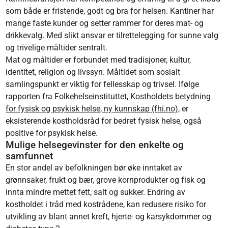
som både er fristende, godt og bra for helsen. Kantiner har
mange faste kunder og setter rammer for deres mat- og
drikkevalg. Med slikt ansvar er tilrettelegging for sunne valg
og trivelige måltider sentralt.
Mat og måltider er forbundet med tradisjoner, kultur,
identitet, religion og livssyn. Måltidet som sosialt
samlingspunkt er viktig for fellesskap og trivsel. Ifølge
rapporten fra Folkehelseinstituttet,
Kostholdets betydning
for fysisk og psykisk helse, ny kunnskap (fhi.no)
, er
eksisterende kostholdsråd for bedret fysisk helse, også
positive for psykisk helse.
Mulige helsegevinster for den enkelte og
samfunnet
En stor andel av befolkningen bør øke inntaket av
grønnsaker, frukt og bær, grove kornprodukter og fisk og
innta mindre mettet fett, salt og sukker. Endring av
kostholdet i tråd med kostrådene, kan redusere risiko for
utvikling av blant annet kreft, hjerte- og karsykdommer og