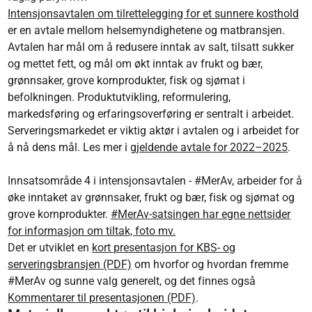
Intensjonsavtalen om tilrettelegging for et sunnere kosthold
er en avtale mellom helsemyndighetene og matbransjen.
Avtalen har mål om å redusere inntak av salt, tilsatt sukker
og mettet fett, og mål om økt inntak av frukt og bær,
grønnsaker, grove kornprodukter, fisk og sjømat i
befolkningen. Produktutvikling, reformulering,
markedsføring og erfaringsoverføring er sentralt i arbeidet.
Serveringsmarkedet er viktig aktør i avtalen og i arbeidet for
å nå dens mål. Les mer i
gjeldende avtale for 2022–2025
.
Innsatsområde 4 i intensjonsavtalen - #MerAv, arbeider for å
øke inntaket av grønnsaker, frukt og bær, fisk og sjømat og
grove kornprodukter.
#MerAv-satsingen har egne nettsider
for informasjon om tiltak, foto mv.
Det er utviklet en
kort presentasjon for KBS- og
serveringsbransjen (PDF)
om hvorfor og hvordan fremme
#MerAv og sunne valg generelt, og det finnes også
Kommentarer til presentasjonen (PDF)
.