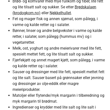
Brød- og kornvarer med mye fullkorn og fiber, lite fett
og lite tilsatt salt og sukker. Se etter
Brødskalaen
(brodogkorn.no)
eller
Nøkkelhullet
.
Fet og mager fisk og annen sjømat, som pålegg, i
varme og kalde retter og i salater.
Bønner, linser og andre belgvekster i varme og kalde
retter, i salater, som pålegg (hummus mv) og i
vegetarretter.
Melk, ost, yoghurt og andre meierivarer med lite fett,
spesielt mettet fett, og lite tilsatt salt og sukker.
Fjørfekjøtt og annet magert kjøtt, som pålegg, i varme
og kalde retter og i salater.
Sauser og dressinger med lite fett, spesielt mettet fett
og lite salt. Sauser basert på grønnsaker eller jevning
og dressinger av olje-eddik eller magre
meieriprodukter.
Matoljer eller flytende/myk margarin i tilberedning og
myk margarin til brødmat.
Ingredienser og krydder med lite salt og lite salt i