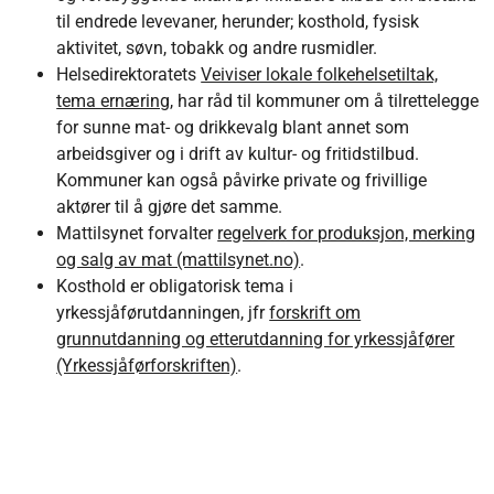
til endrede levevaner, herunder; kosthold, fysisk
aktivitet, søvn, tobakk og andre rusmidler.
Helsedirektoratets
Veiviser lokale folkehelsetiltak,
tema ernæring
, har råd til kommuner om å tilrettelegge
for sunne mat- og drikkevalg blant annet som
arbeidsgiver og i drift av kultur- og fritidstilbud.
Kommuner kan også påvirke private og frivillige
aktører til å gjøre det samme.
Mattilsynet forvalter
regelverk for produksjon, merking
og salg av mat (mattilsynet.no)
.
Kosthold er obligatorisk tema i
yrkessjåførutdanningen, jfr
forskrift om
grunnutdanning og etterutdanning for yrkessjåfører
(Yrkessjåførforskriften)
.