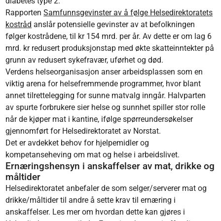
diabetes type 2.
Rapporten
Samfunnsgevinster av å følge Helsedirektoratets
kostråd
anslår potensielle gevinster av at befolkningen
følger kostrådene, til kr 154 mrd. per år. Av dette er om lag 6
mrd. kr redusert produksjonstap med økte skatteinntekter på
grunn av redusert sykefravær, uførhet og død.
Verdens helseorganisasjon anser arbeidsplassen som en
viktig arena for helsefremmende programmer, hvor blant
annet tilrettelegging for sunne matvalg inngår. Halvparten
av spurte forbrukere sier helse og sunnhet spiller stor rolle
når de kjøper mat i kantine, ifølge spørreundersøkelser
gjennomført for Helsedirektoratet av Norstat.
Det er avdekket behov for hjelpemidler og
kompetanseheving om mat og helse i arbeidslivet.
Ernæringshensyn i anskaffelser av mat, drikke og
måltider
Helsedirektoratet anbefaler de som selger/serverer mat og
drikke/måltider til andre å sette krav til ernæring i
anskaffelser. Les mer om hvordan dette kan gjøres i