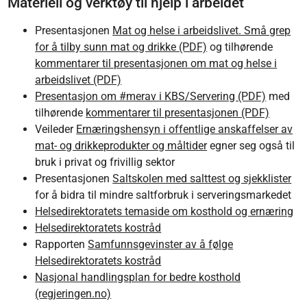
Materiell og verktøy til hjelp i arbeidet
Presentasjonen
Mat og helse i arbeidslivet. Små grep
for å tilby sunn mat og drikke (PDF)
og tilhørende
kommentarer til presentasjonen om mat og helse i
arbeidslivet (PDF)
Presentasjon om #merav i KBS/Servering (PDF)
med
tilhørende
kommentarer til presentasjonen (PDF)
Veileder
Ernæringshensyn i offentlige anskaffelser av
mat- og drikkeprodukter og måltider
egner seg også til
bruk i privat og frivillig sektor
Presentasjonen
Saltskolen med salttest og sjekklister
for å bidra til mindre saltforbruk i serveringsmarkedet
Helsedirektoratets temaside om kosthold og ernæring
Helsedirektoratets kostråd
Rapporten
Samfunnsgevinster av å følge
Helsedirektoratets kostråd
Nasjonal handlingsplan for bedre kosthold
(regjeringen.no)