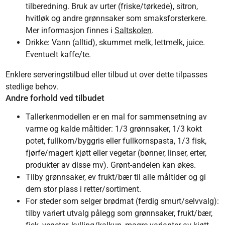
tilberedning. Bruk av urter (friske/tørkede), sitron,
hvitløk og andre grønnsaker som smaksforsterkere.
Mer informasjon finnes i
Saltskolen
.
Drikke: Vann (alltid), skummet melk, lettmelk, juice.
Eventuelt kaffe/te.
Enklere serveringstilbud eller tilbud ut over dette tilpasses
stedlige behov.
Andre forhold ved tilbudet
Tallerkenmodellen er en mal for sammensetning av
varme og kalde måltider: 1/3 grønnsaker, 1/3 kokt
potet, fullkorn/byggris eller fullkornspasta, 1/3 fisk,
fjørfe/magert kjøtt eller vegetar (bønner, linser, erter,
produkter av disse mv). Grønt-andelen kan økes.
Tilby grønnsaker, ev frukt/bær til alle måltider og gi
dem stor plass i retter/sortiment.
For steder som selger brødmat (ferdig smurt/selvvalg):
tilby variert utvalg pålegg som grønnsaker, frukt/bær,