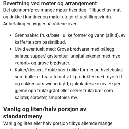
Bevertning ved møter og arrangement
Det gjennomføres mange møter hver dag. Tilbudet av mat
og drikke i kantiner og møter utgjør et utstillingsvindu.
Anbefalingen bygger på rådene over:
Grønnsaker, frukt/bær i ulike former og vann (alltid), ev
kaffe/te som basistilbud.
Utvid eventuelt med: Grove brødvarer med pålegg,
salater, supper/ gryteretter, lunsjtallerkener med mye
«grønt» og grove brødvarer.
Kaker/dessert: Frukt/bær i ulike former og hvetebakst
som boller er bra alternativ til produkter med mye fett
og sukker som wienerbrød, sjokoladekake mv. Skjær
gjerne opp frukt/grønt eller server frukt/bær som
salater, sorbeter, smoothies mv.
Vanlig og liten/halv porsjon av
standardmeny
Vanlig og liten eller halv porsjon tilbys allerede mange