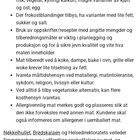
fisk, vegetar, kylling/kalkun, magre varianter av kjøtt
og ost, egg.
Der frokostblandinger tilbys, ha varianter med lite fett,
sukker og salt.
Bruk av oppskrifter/resepter med angitte mengder og
tilberedningsmåter er viktig i planlegging og
produksjon og for å sikre jevn kvalitet og vite hva
maten inneholder.
Mat tilberedt ved å koke, dampe, bake i ovn, grille eller
woke krever lite tilsetning av fett.
Ivareta måltidshensyn ved matallergi, matintoleranse,
sykdom, religion, livssyn eller kultur.
Ved alltid å tilby vegetariske alternativ, kan flere
kosthensyn ivaretas.
Allergivennlig mat merkes godt og plasseres slik at
den ikke forveksles med annen mat. Kundene skal
også informeres om allergener i uemballert mat.
Nøkkelhullet
,
Brødskalaen
og Helsedirektoratets veileder