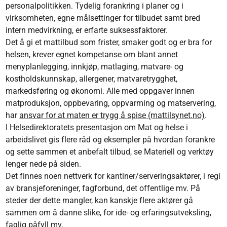
personalpolitikken. Tydelig forankring i planer og i
virksomheten, egne målsettinger for tilbudet samt bred
intern medvirkning, er erfarte suksessfaktorer.
Det å gi et mattilbud som frister, smaker godt og er bra for
helsen, krever egnet kompetanse om blant annet
menyplanlegging, innkjøp, matlaging, matvare- og
kostholdskunnskap, allergener, matvaretrygghet,
markedsføring og økonomi. Alle med oppgaver innen
matproduksjon, oppbevaring, oppvarming og matservering,
har
ansvar for at maten er trygg å spise (mattilsynet.no)
.
I Helsedirektoratets presentasjon om Mat og helse i
arbeidslivet gis flere råd og eksempler på hvordan forankre
og sette sammen et anbefalt tilbud, se Materiell og verktøy
lenger nede på siden.
Det finnes noen nettverk for kantiner/serveringsaktører, i regi
av bransjeforeninger, fagforbund, det offentlige mv. På
steder der dette mangler, kan kanskje flere aktører gå
sammen om å danne slike, for ide- og erfaringsutveksling,
faglig påfyll mv.