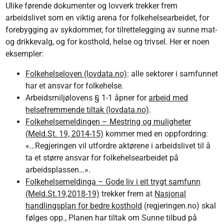
Ulike førende dokumenter og lovverk trekker frem
arbeidslivet som en viktig arena for folkehelsearbeidet, for
forebygging av sykdommer, for tilrettelegging av sunne mat-
og drikkevalg, og for kosthold, helse og trivsel. Her er noen
eksempler:
Folkehelseloven (lovdata.no)
: alle sektorer i samfunnet
har et ansvar for folkehelse.
Arbeidsmiljølovens § 1-1 åpner for
arbeid med
helsefremmende tiltak (lovdata.no)
.
Folkehelsemeldingen – Mestring og muligheter
(Meld.St. 19, 2014-15)
kommer med en oppfordring:
«…Regjeringen vil utfordre aktørene i arbeidslivet til å
ta et større ansvar for folkehelsearbeidet på
arbeidsplassen…».
Folkehelsemeldinga – Gode liv i eit trygt samfunn
(Meld.St.19,2018-19)
trekker frem at
Nasjonal
handlingsplan for bedre kosthold
(regjeringen.no) skal
følges opp., Planen har tiltak om Sunne tilbud på