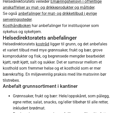
Helsedirektoratets veileder
Ernæringshensyn i offentlige
anskaffelser av mat- og drikkeprodukter og måltider
.
Se også
anbefalinger for mat- og drikketilbud i øvrige
serveringssteder
.
Kosthåndboken
har anbefalinger for institusjoner som
sykehus og sykehjem.
Helsedirektoratets anbefalinger
Helsedirektoratets
kostråd
ligger til grunn, og det anbefales
et variert tilbud med mye grønnsaker, frukt og bær, grove
kornprodukter og fisk, og begrensede mengder bearbeidet
kjøtt, rødt kjøtt, salt og sukker. Det er samsvar mellom et
kosthold som fremmer helse og et kosthold som er mer
bærekraftig. En miljøvennlig praksis med lite matsvinn bør
tilstrebes.
Anbefalt grunnsortiment i kantiner
Grønnsaker, frukt og bær: Hele/oppskåret, som pålegg,
egne retter, salat, snacks, og/eller tilbehør til alle retter,
inkludert brødmat.