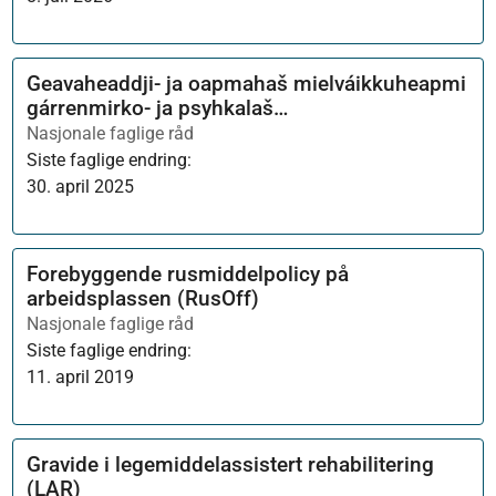
Geavaheaddji- ja oapmahaš mielváikkuheapmi
gárrenmirko- ja psyhkalaš
dearvvašvuođasuorggis
Nasjonale faglige råd
Siste faglige endring:
30. april 2025
Forebyggende rusmiddelpolicy på
arbeidsplassen (RusOff)
Nasjonale faglige råd
Siste faglige endring:
11. april 2019
Gravide i legemiddelassistert rehabilitering
(LAR)