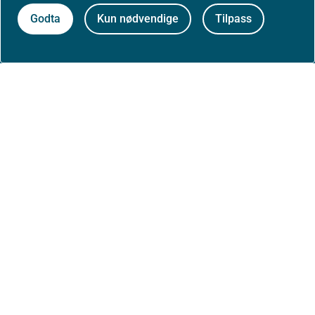
Godta
Kun nødvendige
Tilpass
Om nettstedet
Personvernerklæring
Tilgjengelighetserklæring (uustatus.no)
Besøksstatistikk og informasjonskapsler
Nyhetsvarsel og abonnement
Åpne data (API)