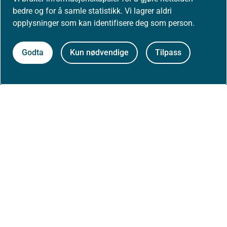
Postboks 220, Skøyen
bedre og for å samle statistikk. Vi lagrer aldri
0213 Oslo
opplysninger som kan identifisere deg som person.
Godta
Kun nødvendige
Tilpass
Aktuelt
Nyheter
Arrangementer
Høringer
Presse