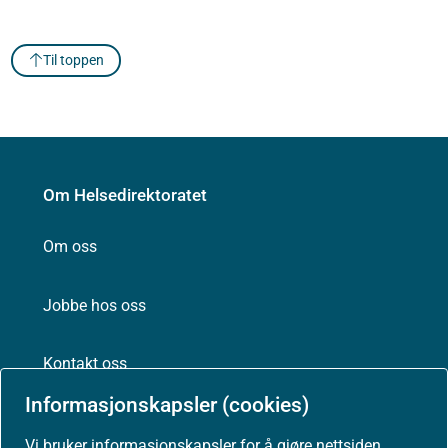
Til toppen
Om Helsedirektoratet
Om oss
Jobbe hos oss
Kontakt oss
Informasjonskapsler (cookies)
Postadresse:
Helsedirektoratet
Vi bruker informasjonskapsler for å gjøre nettsiden