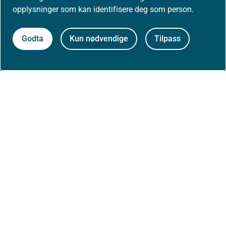
opplysninger som kan identifisere deg som person.
Presse
Godta
Kun nødvendige
Tilpass
Om nettstedet
Personvernerklæring
Tilgjengelighetserklæring (uustatus.no)
Besøksstatistikk og informasjonskapsler
Nyhetsvarsel og abonnement
Åpne data (API)