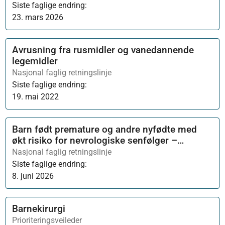
Siste faglige endring:
23. mars 2026
Avrusning fra rusmidler og vanedannende
legemidler
Nasjonal faglig retningslinje
Siste faglige endring:
19. mai 2022
Barn født premature og andre nyfødte med
økt risiko for nevrologiske senfølger –
oppfølging og samarbeid etter utskrivelse fra
Nasjonal faglig retningslinje
nyfødtavdeling (HØRINGSUTKAST)
Siste faglige endring:
8. juni 2026
Barnekirurgi
Prioriteringsveileder