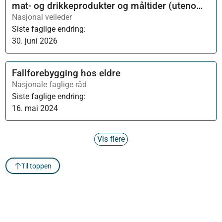
mat- og drikkeprodukter og måltider (utenom
heldøgns forpleining)
Nasjonal veileder
Siste faglige endring:
30. juni 2026
Fallforebygging hos eldre
Nasjonale faglige råd
Siste faglige endring:
16. mai 2024
Vis flere
Til toppen