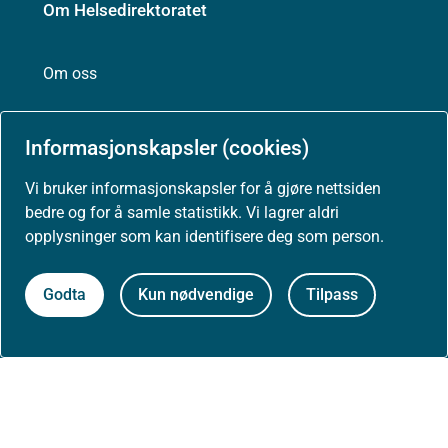
Om Helsedirektoratet
Om oss
Jobbe hos oss
Informasjonskapsler (cookies)
Vi bruker informasjonskapsler for å gjøre nettsiden
bedre og for å samle statistikk. Vi lagrer aldri
Kontakt oss
opplysninger som kan identifisere deg som person.
Postadresse:
Helsedirektoratet
Godta
Kun nødvendige
Tilpass
Postboks 220, Skøyen
0213 Oslo