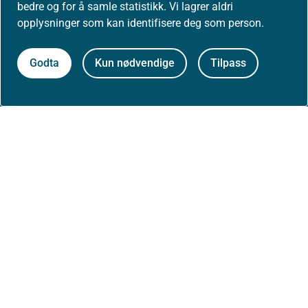
bedre og for å samle statistikk. Vi lagrer aldri
opplysninger som kan identifisere deg som person.
Høringer
Godta
Kun nødvendige
Tilpass
Presse
Om nettstedet
Personvernerklæring
Tilgjengelighetserklæring (uustatus.no)