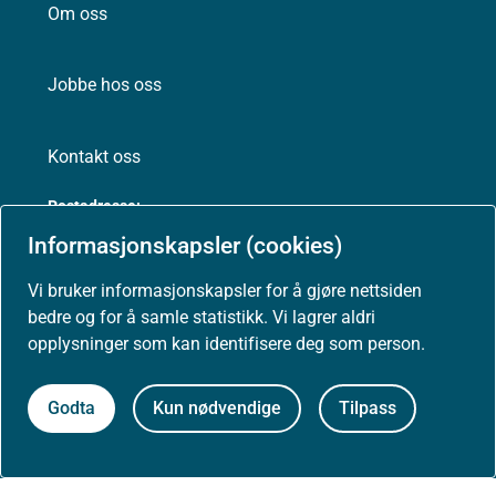
Om oss
Jobbe hos oss
Kontakt oss
Postadresse:
Helsedirektoratet
Informasjonskapsler (cookies)
Postboks 220, Skøyen
0213 Oslo
Vi bruker informasjonskapsler for å gjøre nettsiden
bedre og for å samle statistikk. Vi lagrer aldri
opplysninger som kan identifisere deg som person.
Godta
Kun nødvendige
Tilpass
Aktuelt
Nyheter