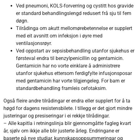
Ved pneumoni, KOLS-forverring og cystitt hos gravide
er standard behandlingslengd redusert frå sju til fem
døgn.
Tilrådinga om akutt mellomørebetennelse er supplert
med eit avsnitt om infeksjon i øyre med
ventilasjonsrøyr.
Ved oppstart av sepsisbehandling utanfor sjukehus er
førsteval endra til benzylpenicillin og gentamicin.
Gentamicin har no vorte einklare å administrere
utanfor sjukehus ettersom ferdigfylte infusjonsposar
med gentamicin har vorte tilgjengeleg. For barn er
standardbehandling framleis cefotaksim.
Også fleire andre tilrådingar er endra eller supplert for å ta
høgd for dagens resistensbilete. I tillegg er det gjort mindre
justeringar og presiseringar i ei rekkje tilrådingar.
– Alle kapitla i retningslinja blir gjennomgåtte fagleg kvart
år, sjølv om ikkje alle blir justerte årleg. Endringane er
baserte på nye studiar, kunnskapsoppsummeringar og