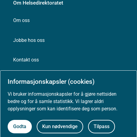
Om Helsedirektoratet
Om oss
Jobbe hos oss
Kontakt oss
Postadresse:
Informasjonskapsler (cookies)
Helsedirektoratet
Postboks 220, Skøyen
Vi bruker informasjonskapsler for å gjøre nettsiden
0213 Oslo
bedre og for å samle statistikk. Vi lagrer aldri
opplysninger som kan identifisere deg som person.
Godta
Kun nødvendige
Tilpass
Aktuelt