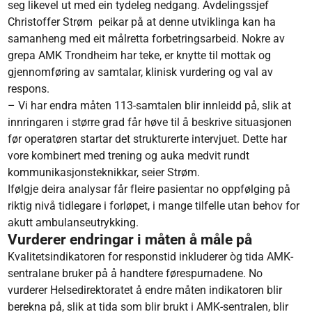
seg likevel ut med ein tydeleg nedgang. Avdelingssjef
Christoffer Strøm peikar på at denne utviklinga kan ha
samanheng med eit målretta forbetringsarbeid. Nokre av
grepa AMK Trondheim har teke, er knytte til mottak og
gjennomføring av samtalar, klinisk vurdering og val av
respons.
– Vi har endra måten 113-samtalen blir innleidd på, slik at
innringaren i større grad får høve til å beskrive situasjonen
før operatøren startar det strukturerte intervjuet. Dette har
vore kombinert med trening og auka medvit rundt
kommunikasjonsteknikkar, seier Strøm.
Ifølgje deira analysar får fleire pasientar no oppfølging på
riktig nivå tidlegare i forløpet, i mange tilfelle utan behov for
akutt ambulanseutrykking.
Vurderer endringar i måten å måle på
Kvalitetsindikatoren for responstid inkluderer òg tida AMK-
sentralane bruker på å handtere førespurnadene. No
vurderer Helsedirektoratet å endre måten indikatoren blir
berekna på, slik at tida som blir brukt i AMK-sentralen, blir