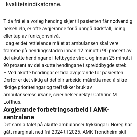
kvalitetsindikatorane.
Tida frå ei alvorleg hending skjer til pasienten får nødvendig
helsehjelp, er ofte avgjerande for å unngå dødsfall, liding
eller tap av funksjonsnivå.
I dag er det rettleiande målet at ambulansen skal vere
framme på hendingsstaden innan 12 minutt i 90 prosent av
dei akutte hendingane i tettbygde strok, og innan 25 minutt i
90 prosent av dei akutte hendingane i spreiddbygde strøk.
– Ved akutte hendingar er tida avgjerande for pasienten.
Derfor er det viktig at det blir arbeidd målretta med å sikre
riktige prioriteringar og treffsikker bruk av
ambulanseressursane, seier helsedirektør Cathrine M.
Lofthus.
Avgjerande forbetringsarbeid i AMK-
sentralane
Det samla talet på akutte ambulanseutrykkingar i Noreg har
gått marginalt ned frå 2024 til 2025. AMK Trondheim skil