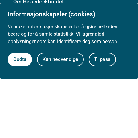
Om Helsedirektoratet
Informasjonskapsler (cookies)
Om oss
Vi bruker informasjonskapsler for å gjøre nettsiden
bedre og for å samle statistikk. Vi lagrer aldri
opplysninger som kan identifisere deg som person.
Jobbe hos oss
Godta
Kun nødvendige
Tilpass
Kontakt oss
Postadresse:
Helsedirektoratet
Postboks 220, Skøyen
0213 Oslo