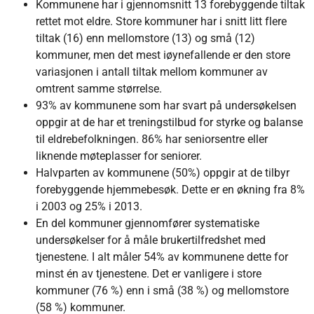
Kommunene har i gjennomsnitt 13 forebyggende tiltak
rettet mot eldre. Store kommuner har i snitt litt flere
tiltak (16) enn mellomstore (13) og små (12)
kommuner, men det mest iøynefallende er den store
variasjonen i antall tiltak mellom kommuner av
omtrent samme størrelse.
93% av kommunene som har svart på undersøkelsen
oppgir at de har et treningstilbud for styrke og balanse
til eldrebefolkningen. 86% har seniorsentre eller
liknende møteplasser for seniorer.
Halvparten av kommunene (50%) oppgir at de tilbyr
forebyggende hjemmebesøk. Dette er en økning fra 8%
i 2003 og 25% i 2013.
En del kommuner gjennomfører systematiske
undersøkelser for å måle brukertilfredshet med
tjenestene. I alt måler 54% av kommunene dette for
minst én av tjenestene. Det er vanligere i store
kommuner (76 %) enn i små (38 %) og mellomstore
(58 %) kommuner.