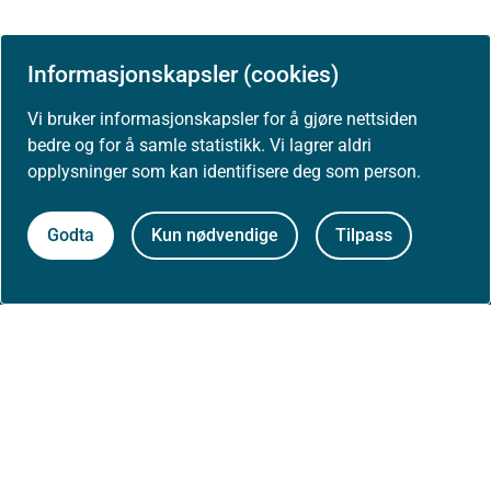
Informasjonskapsler (cookies)
Vi bruker informasjonskapsler for å gjøre nettsiden
Om Helsedirektoratet
bedre og for å samle statistikk. Vi lagrer aldri
opplysninger som kan identifisere deg som person.
Om oss
Godta
Kun nødvendige
Tilpass
Jobbe hos oss
Kontakt oss
Postadresse:
Helsedirektoratet
Postboks 220, Skøyen