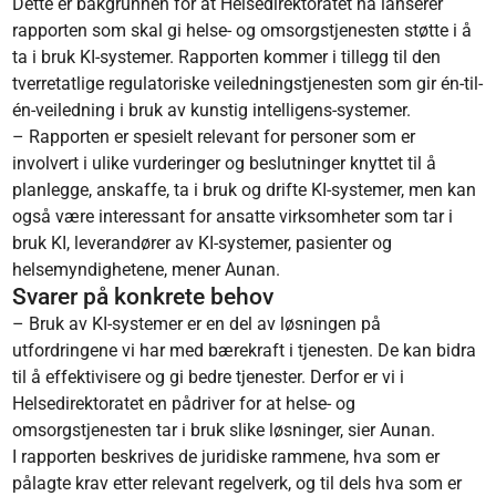
Dette er bakgrunnen for at Helsedirektoratet nå lanserer
rapporten som skal gi helse- og omsorgstjenesten støtte i å
ta i bruk KI-systemer. Rapporten kommer i tillegg til den
tverretatlige regulatoriske veiledningstjenesten som gir én-til-
én-veiledning i bruk av kunstig intelligens-systemer.
– Rapporten er spesielt relevant for personer som er
involvert i ulike vurderinger og beslutninger knyttet til å
planlegge, anskaffe, ta i bruk og drifte KI-systemer, men kan
også være interessant for ansatte virksomheter som tar i
bruk KI, leverandører av KI-systemer, pasienter og
helsemyndighetene, mener Aunan.
Svarer på konkrete behov
– Bruk av KI-systemer er en del av løsningen på
utfordringene vi har med bærekraft i tjenesten. De kan bidra
til å effektivisere og gi bedre tjenester. Derfor er vi i
Helsedirektoratet en pådriver for at helse- og
omsorgstjenesten tar i bruk slike løsninger, sier Aunan.
I rapporten beskrives de juridiske rammene, hva som er
pålagte krav etter relevant regelverk, og til dels hva som er