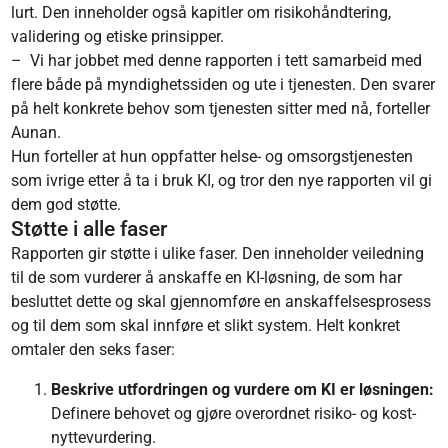
lurt. Den inneholder også kapitler om risikohåndtering,
validering og etiske prinsipper.
– Vi har jobbet med denne rapporten i tett samarbeid med
flere både på myndighetssiden og ute i tjenesten. Den svarer
på helt konkrete behov som tjenesten sitter med nå, forteller
Aunan.
Hun forteller at hun oppfatter helse- og omsorgstjenesten
som ivrige etter å ta i bruk KI, og tror den nye rapporten vil gi
dem god støtte.
Støtte i alle faser
Rapporten gir støtte i ulike faser. Den inneholder veiledning
til de som vurderer å anskaffe en KI-løsning, de som har
besluttet dette og skal gjennomføre en anskaffelsesprosess
og til dem som skal innføre et slikt system. Helt konkret
omtaler den seks faser:
Beskrive utfordringen og vurdere om KI er løsningen:
Definere behovet og gjøre overordnet risiko- og kost-
nyttevurdering.