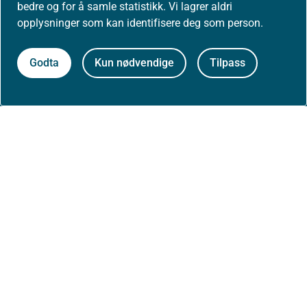
bedre og for å samle statistikk. Vi lagrer aldri
opplysninger som kan identifisere deg som person.
Arrangementer
Godta
Kun nødvendige
Tilpass
Høringer
Presse
Om nettstedet
Personvernerklæring
Tilgjengelighetserklæring (uustatus.no)
Besøksstatistikk og informasjonskapsler