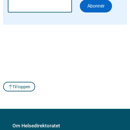
Abonnér
Til toppen
Om Helsedirektoratet