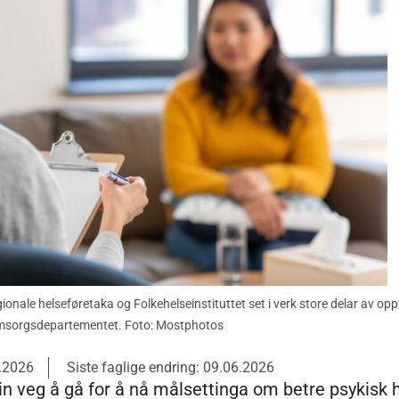
gionale helseføretaka og Folkehelseinstituttet set i verk store delar av o
omsorgsdepartementet. Foto: Mostphotos
6.2026
Siste faglige endring: 09.06.2026
in veg å gå for å nå målsettinga om betre psykisk h