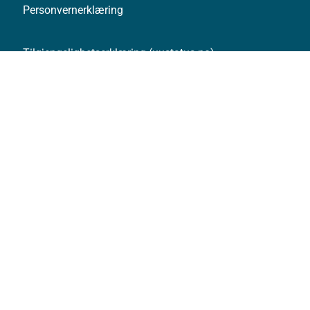
Personvernerklæring
Tilgjengelighetserklæring (uustatus.no)
Besøksstatistikk og informasjonskapsler
Nyhetsvarsel og abonnement
Åpne data (API)
Følg oss: