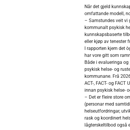
Når det gjeld kunnskap
omfattande modell, no
– Samstundes veit vi 
kommunalt psykisk hel
kunnskapsbaserte tilb
eller kjøp av tenester
I rapporten kjem det ò
har vore gitt som ramm
Både i evalueringa og
psykisk helse- og ruste
kommunane. Frå 2026 k
ACT-, FACT- og FACT Un
innan psykisk helse- o
– Det er fleire store o
(personar med samtidi
helseutfordringar, utv
rask og koordinert hel
lågterskeltilbod også e