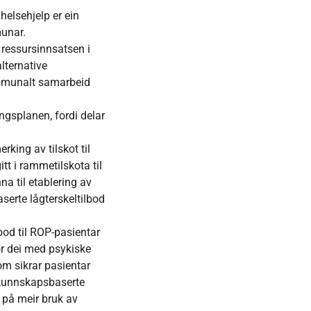
helsehjelp er ein
munar.
 ressursinnsatsen i
lternative
kommunalt samarbeid
ngsplanen, fordi delar
king av tilskot til
tt i rammetilskota til
a til etablering av
serte lågterskeltilbod
lbod til ROP-pasientar
or dei med psykiske
om sikrar pasientar
v kunnskapsbaserte
g på meir bruk av