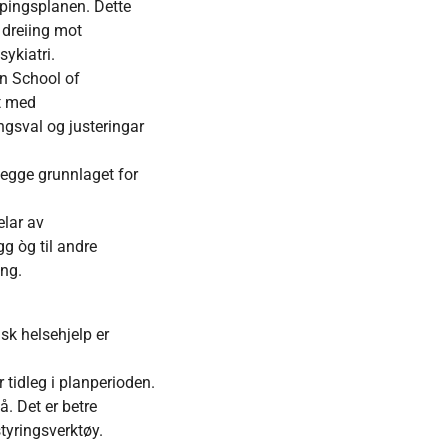
ppingsplanen. Dette
s dreiing mot
ykiatri.
n School of
t med
ngsval og justeringar
legge grunnlaget for
elar av
g òg til andre
ing.
k helsehjelp er
 tidleg i planperioden.
. Det er betre
styringsverktøy.