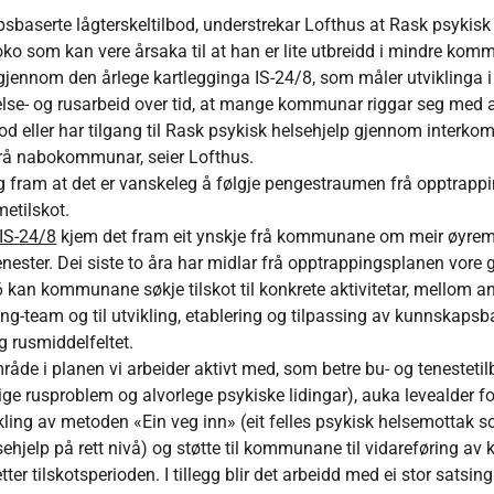
sbaserte lågterskeltilbod, understrekar Lofthus at Rask psykisk 
ko som kan vere årsaka til at han er lite utbreidd i mindre kom
gjennom den årlege kartlegginga IS-24/8, som måler utviklinga i
se- og rusarbeid over tid, at mange kommunar riggar seg med a
od eller har tilgang til Rask psykisk helsehjelp gjennom inter
 frå nabokommunar, seier Lofthus.
g fram at det er vanskeleg å følgje pengestraumen frå opptrappi
etilskot.
IS-24/8
kjem det fram eit ynskje frå kommunane om meir øyremer
nester. Dei siste to åra har midlar frå opptrappingsplanen vore gi
an kommunane søkje tilskot til konkrete aktivitetar, mellom ann
g-team og til utvikling, etablering og tilpassing av kunnskapsba
g rusmiddelfeltet.
mråde i planen vi arbeider aktivt med, som betre bu- og tenesteti
ge rusproblem og alvorlege psykiske lidingar), auka levealder f
ikling av metoden «Ein veg inn» (eit felles psykisk helsemottak s
sehjelp på rett nivå) og støtte til kommunane til vidareføring a
tter tilskotsperioden. I tillegg blir det arbeidd med ei stor satsin