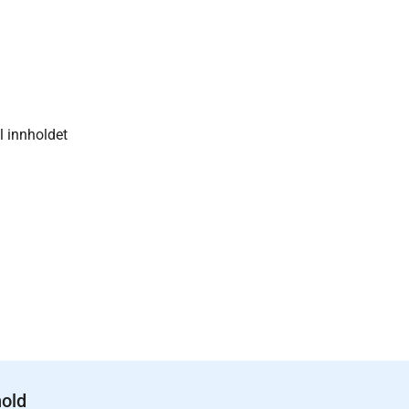
F
il innholdet
hold