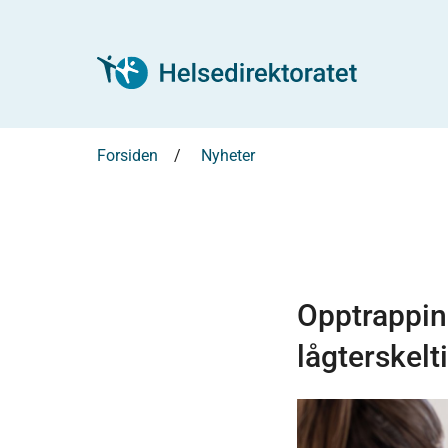
Forsiden
Nyheter
Opptrapping
lågterskelt