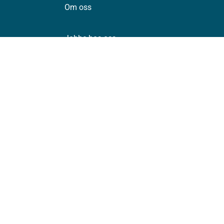
Om oss
Jobbe hos oss
Kontakt oss
Postadresse:
Helsedirektoratet
Postboks 220, Skøyen
0213 Oslo