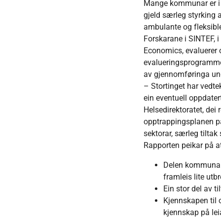
Mange kommunar er i f
gjeld særleg styrking a
ambulante og fleksible
Forskarane i SINTEF, 
Economics, evaluerer 
evalueringsprogrammet,
av gjennomføringa und
– Stortinget har vedte
ein eventuell oppdater
Helsedirektoratet, dei 
opptrappingsplanen på 
sektorar, særleg tilt
Rapporten peikar på at
Delen kommunar 
framleis lite ut
Ein stor del av t
Kjennskapen til 
kjennskap på lei