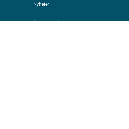
Nyheter
Arrangementer
Høringer
Presse