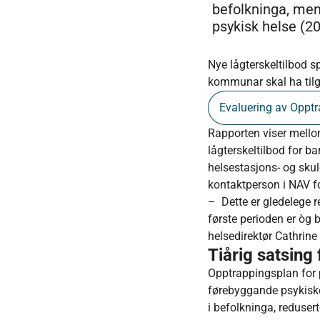
befolkninga, men 
psykisk helse (20
Nye lågterskeltilbod s
kommunar skal ha tilga
Evaluering av Opptr
Rapporten viser mellom
lågterskeltilbod for ba
helsestasjons- og skul
kontaktperson i NAV fo
– Dette er gledelege r
første perioden er òg br
helsedirektør Cathrine
Tiårig satsing
Opptrappingsplan for p
førebyggande psykiske 
i befolkninga, redusert