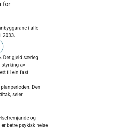
 for
innbyggarane i alle
 i 2033.
. Det gjeld særleg
, styrking av
t til ein fast
v planperioden. Den
iltak, seier
helsefremjande og
 er betre psykisk helse