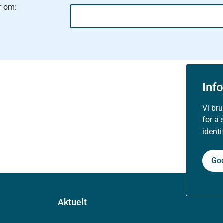
r om:
Inf
Vi br
for å 
ident
Go
Aktuelt