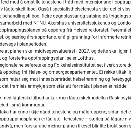
erd med å omstille tenestene i tråd med intensjonane i opptra
v lågterskeltilbod. Også i spesialisthelsetenesta skjer det ei vis
 behandlingstilbod, fleire døgnplassar og satsing på tryggingsps
i samarbeid med NTNU, Akershus universitetssjukehus og Londo
opptrappingsplanen på oppdrag frå Helsedirektoratet. Føremåle
 og særleg årsrapportane, er å gi grunnlag for informerte retni
ervegs i planperioden.
ke at planen skal midtvegsevaluerast i 2027, og dette skal igjen 
t og forsterka opptrappingsplan, seier Lofthus.
regionale helseføretaka og Folkehelseinstituttet set i verk store d
oppdrag frå Helse- og omsorgsdepartementet. Ei rekke tiltak lig
ak som rettar seg mot innsatsområdet helsefremming og førebygg
 det framleis er mykje som står att før måla i planen er nådde:
med lågterskeltilbod aukar, men lågterskelmodellen Rask psykis
breidd i små kommunar.
iltaka har enno ikkje nådd tenestene og målgruppene, sidan det er
opptrappingsplanen er låg ute i tenestene – særleg på lågare nivå
arnivå, men forskarane meiner planen likevel blir lite brukt som 