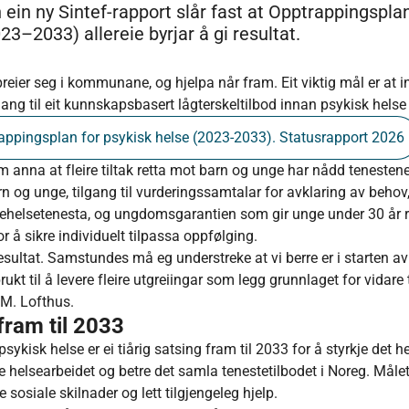
ein ny Sintef-rapport slår fast at Opptrappingsplan
23–2033) allereie byrjar å gi resultat.
preier seg i kommunane, og hjelpa når fram. Eit viktig mål er at 
ng til eit kunnskapsbasert lågterskeltilbod innan psykisk helse
appingsplan for psykisk helse (2023-2033). Statusrapport 2026
 anna at fleire tiltak retta mot barn og unge har nådd tenestene
rn og unge, tilgang til vurderingssamtalar for avklaring av behov
ehelsetenesta, og ungdomsgarantien som gir unge under 30 år ret
r å sikre individuelt tilpassa oppfølging.
esultat. Samstundes må eg understreke at vi berre er i starten a
ukt til å levere fleire utgreiingar som legg grunnlaget for vidare t
 M. Lofthus.
 fram til 2033
sykisk helse er ei tiårig satsing fram til 2033 for å styrkje det 
helsearbeidet og betre det samla tenestetilbodet i Noreg. Målet
e sosiale skilnader og lett tilgjengeleg hjelp.