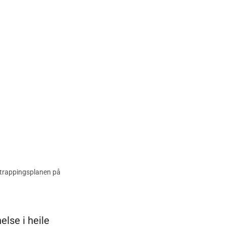
pptrappingsplanen på
else i heile