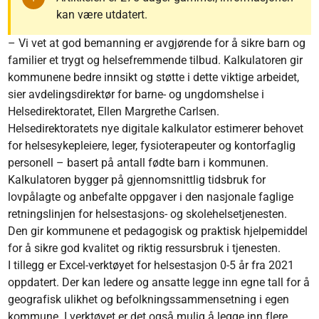
kan være utdatert.
– Vi vet at god bemanning er avgjørende for å sikre barn og
familier et trygt og helsefremmende tilbud. Kalkulatoren gir
kommunene bedre innsikt og støtte i dette viktige arbeidet,
sier avdelingsdirektør for barne- og ungdomshelse i
Helsedirektoratet, Ellen Margrethe Carlsen.
Helsedirektoratets nye digitale kalkulator estimerer behovet
for helsesykepleiere, leger, fysioterapeuter og kontorfaglig
personell – basert på antall fødte barn i kommunen.
Kalkulatoren bygger på gjennomsnittlig tidsbruk for
lovpålagte og anbefalte oppgaver i den nasjonale faglige
retningslinjen for helsestasjons- og skolehelsetjenesten.
Den gir kommunene et pedagogisk og praktisk hjelpemiddel
for å sikre god kvalitet og riktig ressursbruk i tjenesten.
I tillegg er Excel-verktøyet for helsestasjon 0-5 år fra 2021
oppdatert. Der kan ledere og ansatte legge inn egne tall for å
geografisk ulikhet og befolkningssammensetning i egen
kommune. I verktøyet er det også mulig å legge inn flere