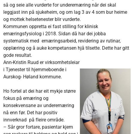
så og seie alle vurderte for underernæring når dei skal
leggjast inn på sjukeheim, og om lag 3 av 4 som bur heime
og mottek helsetenester blir vurderte.
Kommunen oppretta ei fast stilling for klinisk
ernæringsfysiolog i 2018. Sidan då har dei jobba
systematisk med ernæringsarbeid, revidering av rutinar,
opplæring og å auke kompetansen hjå tilsette. Dette har gitt
gode resultat.
Ann-Kristin Ruud er virksomhetsleiar
i Tjenester til hjemmeboende i
Aurskog- Høland kommune.
Ho fortel at dei har eit mykje større
fokus på ernæring og
konsekvensane av underernæring
nå enn før. Det har positiv
innverknad på fleire område.
– Sår gror fortare, pasientar kjem