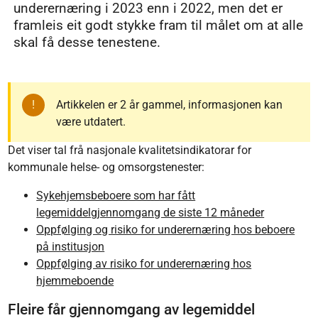
underernæring i 2023 enn i 2022, men det er
framleis eit godt stykke fram til målet om at alle
skal få desse tenestene.
Artikkelen er 2 år gammel, informasjonen kan
være utdatert.
Det viser tal frå nasjonale kvalitetsindikatorar for
kommunale helse- og omsorgstenester:
Sykehjemsbeboere som har fått
legemiddelgjennomgang de siste 12 måneder
Oppfølging og risiko for underernæring hos beboere
på institusjon
Oppfølging av risiko for underernæring hos
hjemmeboende
Fleire får gjennomgang av legemiddel