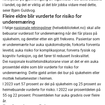
i landet, og det er viktig at det blir jobba vidare med dette,
seier Bjørn Guldvog.
Fleire eldre blir vurderte for risiko for
underernæring
I følge
nasjonale retningsliner
(helsebiblioteket.no) skal alle
bebuarar vurderast for underernæring når dei får plass på
sjukeheim, og deretter etter ein gitt frekvens. Pasientar som
er underernærte har auka sjukdomsbyrde, forkorta forventa
levetid, auka risiko for komplikasjonar, forverra fysisk og
kognitiv funksjon, og det fører til redusert livskvalitet.
Dei nasjonale kvalitetsindikatorane viser at det er ein auka
prosentdel eldre som blir vurderte for risiko for
underernæring. Dette gjeld anten dei bur på sjukeheim eller
mottek helsetenester i heimen.
I 2023 vart 57 prosent av dei på sjukeheim og 25 prosent av
heimebuande vurderte for risiko. I 2022 var prosentdelen på
55 og 22 prosent. Prosentdelen har auka gradvis over fleire
år.