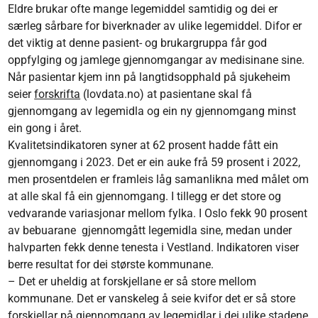
Eldre brukar ofte mange legemiddel samtidig og dei er
særleg sårbare for biverknader av ulike legemiddel. Difor er
det viktig at denne pasient- og brukargruppa får god
oppfylging og jamlege gjennomgangar av medisinane sine.
Når pasientar kjem inn på langtidsopphald på sjukeheim
seier
forskrifta
(lovdata.no) at pasientane skal få
gjennomgang av legemidla og ein ny gjennomgang minst
ein gong i året.
Kvalitetsindikatoren syner at 62 prosent hadde fått ein
gjennomgang i 2023. Det er ein auke frå 59 prosent i 2022,
men prosentdelen er framleis låg samanlikna med målet om
at alle skal få ein gjennomgang. I tillegg er det store og
vedvarande variasjonar mellom fylka. I Oslo fekk 90 prosent
av bebuarane gjennomgått legemidla sine, medan under
halvparten fekk denne tenesta i Vestland. Indikatoren viser
berre resultat for dei største kommunane.
– Det er uheldig at forskjellane er så store mellom
kommunane. Det er vanskeleg å seie kvifor det er så store
forskjellar på gjennomgang av legemidlar i dei ulike stadene