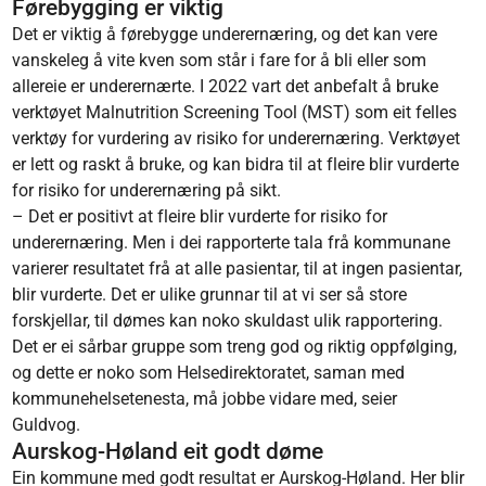
Førebygging er viktig
Det er viktig å førebygge underernæring, og det kan vere
vanskeleg å vite kven som står i fare for å bli eller som
allereie er underernærte. I 2022 vart det anbefalt å bruke
verktøyet Malnutrition Screening Tool (MST) som eit felles
verktøy for vurdering av risiko for underernæring. Verktøyet
er lett og raskt å bruke, og kan bidra til at fleire blir vurderte
for risiko for underernæring på sikt.
– Det er positivt at fleire blir vurderte for risiko for
underernæring. Men i dei rapporterte tala frå kommunane
varierer resultatet frå at alle pasientar, til at ingen pasientar,
blir vurderte. Det er ulike grunnar til at vi ser så store
forskjellar, til dømes kan noko skuldast ulik rapportering.
Det er ei sårbar gruppe som treng god og riktig oppfølging,
og dette er noko som Helsedirektoratet, saman med
kommunehelsetenesta, må jobbe vidare med, seier
Guldvog.
Aurskog-Høland eit godt døme
Ein kommune med godt resultat er Aurskog-Høland. Her blir