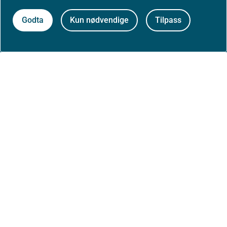
Godta
Kun nødvendige
Tilpass
Jobbe hos oss
Kontakt oss
Postadresse:
Helsedirektoratet
Postboks 220, Skøyen
0213 Oslo
Aktuelt
Nyheter