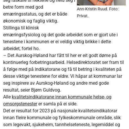
seg raskare til hektene og held seg i
betre form med god
Ann-Kristin Ruud. Foto:
ernæringsstatus, og det er både
Privat.
økonomisk og faglig viktig.
Stillinga til klinisk
ernæringsfysiolog og det gode arbeidet som er gjort ute i
tenestene i kommunen er ei veldig viktig brikke i dette
arbeidet,
fortel ho.
– Det Aurskog-Høland har fått til her er eit godt døme på
kontinuerleg forbetringsarbeid. Helsedirektoratet ser fram til
å følge med på indikatorane og få til betring i kvaliteten på
desse viktige tenestene for eldre. Vi håpar at kommunar lar
seg inspirere av Aurskog-Høland og andre med gode
resultat, seier Bjørn Guldvog.
Alle
kvalitetsindikatorane innan kommunale helse- og
omsorgstenester
er samla på ei side.
Det er resultat for 2023 på nasjonale kvalitetsindikatorar
innan fleire kommunale og fylkeskommunale område, slik
som legevakt, sjukeheim, tannhelseteneste, legemiddel og