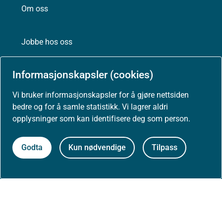
Om oss
Jobbe hos oss
Informasjonskapsler (cookies)
Kontakt oss
Vi bruker informasjonskapsler for å gjøre nettsiden
Postadresse:
bedre og for å samle statistikk. Vi lagrer aldri
Helsedirektoratet
opplysninger som kan identifisere deg som person.
Postboks 220, Skøyen
0213 Oslo
Godta
Kun nødvendige
Tilpass
Aktuelt