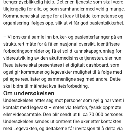
trenger øyeblikkelig hjelp. Det er en tjeneste som skal være
tilgjengelig for alle
,
og som samhandler med veldig mange.
Kommunene skal sørge for at krav til både kompetanse og
organisering følges opp, slik at vi får god pasientsikkerhet.
– Vi ønsker å samle inn bruker- og pasienterfaringer på en
strukturert måte for å få en nasjonal oversikt, identifisere
forbedringsområder og få et solid kunnskapsgrunnlag for
videreutvikling av den akuttmedisinske tjenesten, sier hun.
Resultatene skal presenteres i et digitalt dashboard, som
også gir kommuner og legevakter mulighet til å følge med
på egne resultater og sammenligne seg med andre. Dette
skal bidra til målrettet kvalitetsforbedring.
Om undersøkelsen
Undersøkelsen retter seg mot personer som nylig har vært i
kontakt med legevakt – enten via telefon, fysisk oppmøte
eller videosamtale. Den blir sendt ut til ca 70 000 personer.
Undersøkelsen sendes ut omtrent fire uker etter kontakten
med Legevakten, og deltakerne får invitasjon til å delta via