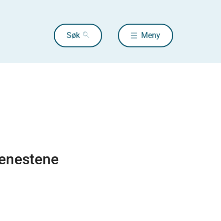
Søk
Meny
jenestene