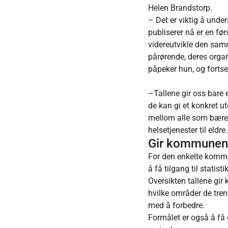
Helen Brandstorp.
– Det er viktig å under
publiserer nå er en førs
videreutvikle den sam
pårørende, deres org
påpeker hun, og fortset
–Tallene gir oss bare 
de kan gi et konkret u
mellom alle som bærer
helsetjenester til eldre
Gir kommunen
For den enkelte komm
å få tilgang til statis
Oversikten tallene gir 
hvilke områder de tre
med å forbedre.
Formålet er også å få 