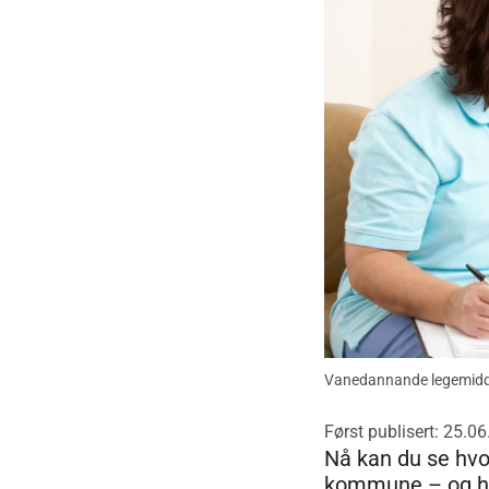
Vanedannande legemiddel
Først publisert: 25.0
Nå kan du se hvo
kommune – og hvo