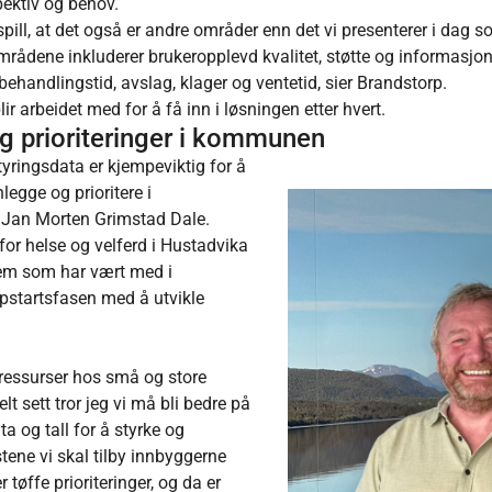
pektiv og behov.
spill, at det også er andre områder enn det vi presenterer i dag so
ådene inkluderer brukeropplevd kvalitet, støtte og informasjon 
behandlingstid, avslag, klager og ventetid, sier Brandstorp.
ir arbeidet med for å få inn i løsningen etter hvert.
g prioriteringer i kommunen
tyringsdata er kjempeviktig for å
nlegge og prioritere i
 Jan Morten Grimstad Dale.
or helse og velferd i Hustadvika
em som har vært med i
ppstartsfasen med å utvikle
å ressurser hos små og store
 sett tror jeg vi må bli bedre på
ta og tall for å styrke og
stene vi skal tilby innbyggerne
r tøffe prioriteringer, og da er