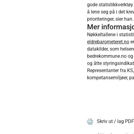
gode statistikkverktøy 
å lene seg på i det kr
prioriteringer, sier han
Mer informasj
Nøkkeltallene i statist
eldrebarometeret.no
er
datakilder, som helse
bedrekommune.no og FHI
og åtte styringsindik
Representanter fra KS
kompetansemiljøer, pas
Skriv ut / lag PD