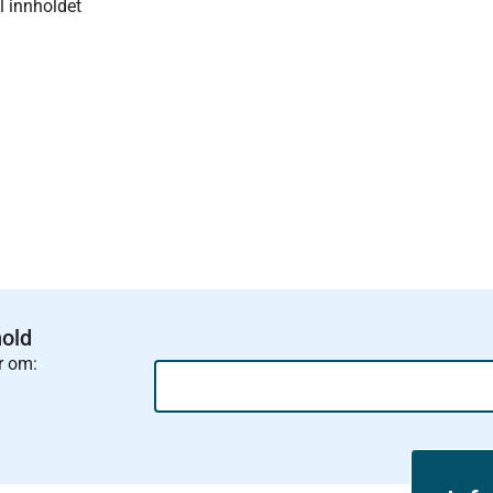
il innholdet
hold
r om: