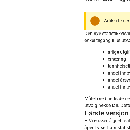
Artikkelen e
Den nye statistikkvisn
enkel tilgang til et u
årlige utgi
ernæring
tannhelset
andel innb
andel årsv
andel innb
Målet med nettsiden er 
utvalg nøkkeltall. Det
Første versjon
– Vi ønsker å gi et rea
åpent vise fram statist