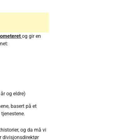
rometeret
og gir en
nnet:
 år og eldre)
nene, basert på et
 tjenestene.
thistorier, og da må vi
r divisjonsdirektør