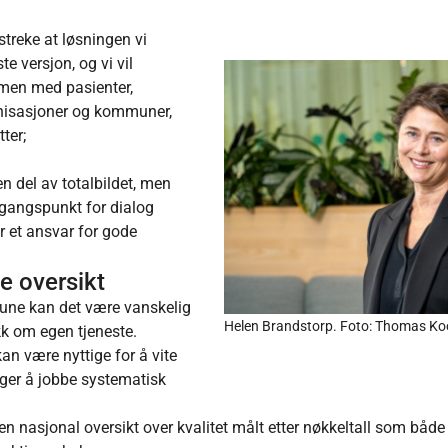
streke at løsningen vi
te versjon, og vi vil
men med pasienter,
anisasjoner og kommuner,
ter;
en del av totalbildet, men
tgangspunkt for dialog
 et ansvar for gode
.
e oversikt
une kan det være vanskelig
Helen Brandstorp. Foto: Thomas Koo
tikk om egen tjeneste.
kan være nyttige for å vite
nger å jobbe systematisk
en nasjonal oversikt over kvalitet målt etter nøkkeltall som bå