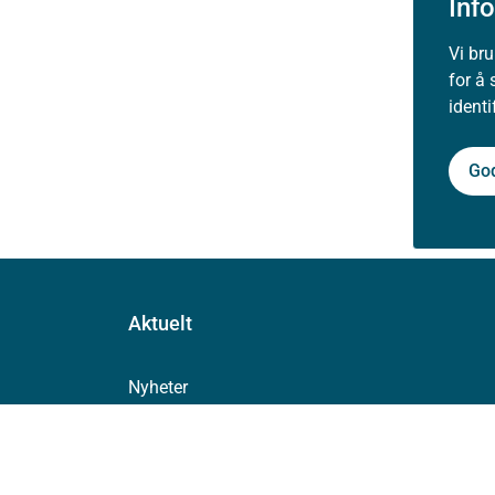
Inf
Vi br
for å 
ident
Go
Aktuelt
Nyheter
Arrangementer