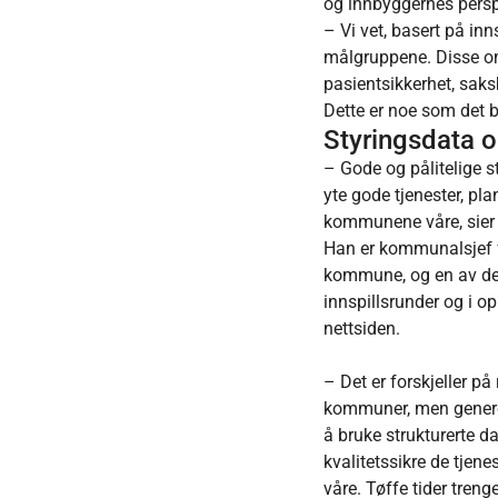
og innbyggernes pers
– Vi vet, basert på inn
målgruppene. Disse omr
pasientsikkerhet, saks
Dette er noe som det bl
Styringsdata o
– Gode og pålitelige s
yte gode tjenester, pla
kommunene våre, sier
Han er kommunalsjef f
kommune, og en av d
innspillsrunder og i o
nettsiden.
– Det er forskjeller p
kommuner, men generelt
å bruke strukturerte da
kvalitetssikre de tjene
våre. Tøffe tider trenge