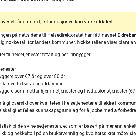
r over ett år gammel, informasjonen kan være utdatert.
ingen på nettsidene til Helsedirektoratet har fått navnet
Eldreba
tvalg nøkkeltall for landets kommuner. Nøkkeltallene viser blant a
fter til helsetjenester totalt og per innbygger
jenester
yggere over 67 år og over 80 år
erk med helsefaglig utdanning
yggere som mottar hjemmetjenester og institusjonstjenester (67
å gi oversikt over kvaliteten i helsetjenestene til eldre i kommu
te skal gi et felles kunnskapsgrunnlag for å jobbe med å forbedre
listisk bilde av helsetjenesten, et som er basert på mer enn enkel
ikk og nøkkeltall på en brukervennlig og kvalitetssikret måte, sie