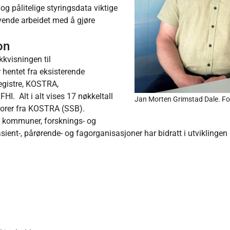
og pålitelige styringsdata viktige
evende arbeidet med å gjøre
.
on
ikkvisningen til
 hentet fra eksisterende
registre, KOSTRA,
. Alt i alt vises 17 nøkkeltall
Jan Morten Grimstad Dale. Fot
atorer fra KOSTRA (SSB).
, kommuner, forsknings- og
ient-, pårørende- og fagorganisasjoner har bidratt i utviklingen
F