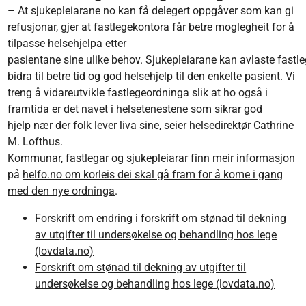
– At sjukepleiarane no kan få delegert oppgåver som kan gi
refusjonar, gjer at fastlegekontora får betre moglegheit for å
tilpasse helsehjelpa etter
pasientane sine ulike behov. Sjukepleiarane kan avlaste fastl
bidra til betre tid og god helsehjelp til den enkelte pasient. Vi
treng å vidareutvikle fastlegeordninga slik at ho også i
framtida er det navet i helsetenestene som sikrar god
hjelp nær der folk lever liva sine, seier helsedirektør Cathrine
M. Lofthus.
Kommunar, fastlegar og sjukepleiarar finn meir informasjon
på
helfo.no om korleis dei skal gå fram for å kome i gang
med den nye ordninga
.
Forskrift om endring i forskrift om stønad til dekning
av utgifter til undersøkelse og behandling hos lege
(lovdata.no)
Forskrift om stønad til dekning av utgifter til
undersøkelse og behandling hos lege (lovdata.no)