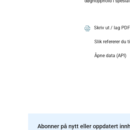
døgnopphold i spesiali
Skriv ut / lag PD
Slik refererer du t
Åpne data (API)
Abonner på nytt eller oppdatert inn