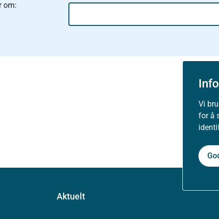
r om:
Inf
Vi br
for å 
ident
Go
Aktuelt