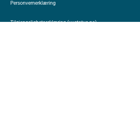
Personvernerklæring
Tilgjengelighetserklæring (uustatus.no)
Besøksstatistikk og informasjonskapsler
Nyhetsvarsel og abonnement
Åpne data (API)
Følg oss: