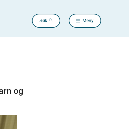
Søk
Meny
arn og