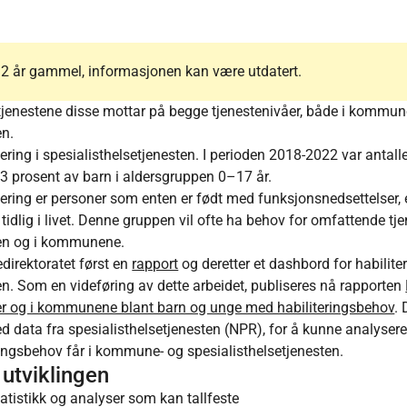
r 2 år gammel, informasjonen kan være utdatert.
 tjenestene disse mottar på begge tjenestenivåer, både i kommun
en.
ering i spesialisthelsetjenesten. I perioden 2018-2022 var antall
 3 prosent av barn i aldersgruppen 0–17 år.
ering er personer som enten er født med funksjonsnedsettelser, el
tidlig i livet. Denne gruppen vil ofte ha behov for omfattende tje
ten og i kommunene.
edirektoratet først en
rapport
og deretter et dashbord for habiliter
en. Som en videføring av dette arbeidet, publiseres nå rapporten
ter og i kommunene blant barn og unge med habiliteringsbehov
. 
ata fra spesialisthelsetjenesten (NPR), for å kunne analysere 
ingsbehov får i kommune- og spesialisthelsetjenesten.
 utviklingen
tatistikk og analyser som kan tallfeste