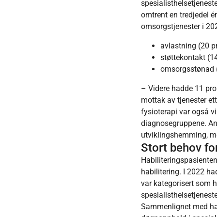
spesialisthelsetjenest
omtrent en tredjedel é
omsorgstjenester i 202
avlastning (20 
støttekontakt (1
omsorgsstønad (
– Videre hadde 11 pros
mottak av tjenester e
fysioterapi var også v
diagnosegruppene. An
utviklingshemming, me
Stort behov fo
Habiliteringspasiente
habilitering. I 2022 ha
var kategorisert som h
spesialisthelsetjenest
Sammenlignet med habi