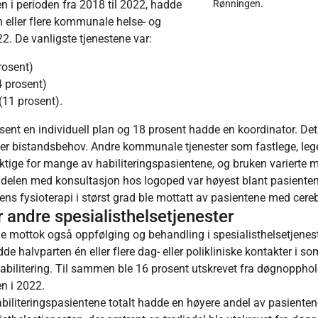
en i perioden fra 2018 til 2022, hadde
Rønningen.
n eller flere kommunale helse- og
2. De vanligste tjenestene var:
prosent)
4 prosent)
11 prosent).
ent en individuell plan og 18 prosent hadde en koordinator. Det 
tter bistandsbehov. Andre kommunale tjenester som fastlege, leg
iktige for mange av habiliteringspasientene, og bruken varierte 
delen med konsultasjon hos logoped var høyest blant pasiente
ns fysioterapi i størst grad ble mottatt av pasientene med cere
r andre spesialisthelsetjenester
ne mottok også oppfølging og behandling i spesialisthelsetjenes
dde halvparten én eller flere dag- eller polikliniske kontakter i s
abilitering. Til sammen ble 16 prosent utskrevet fra døgnopphol
en i 2022.
literingspasientene totalt hadde en høyere andel av pasienten