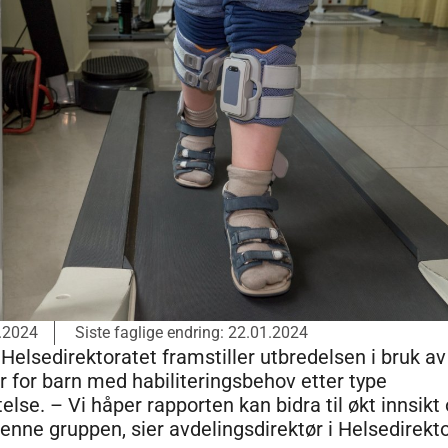
1.2024
Siste faglige endring: 22.01.2024
 Helsedirektoratet framstiller utbredelsen i bruk av
 for barn med habiliteringsbehov etter type
lse. – Vi håper rapporten kan bidra til økt innsikt 
denne gruppen, sier avdelingsdirektør i Helsedirekto