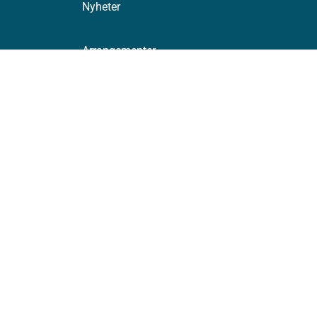
Nyheter
Arrangementer
Høringer
Presse