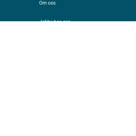
Om oss
Jobbe hos oss
Kontakt oss
Postadresse:
Helsedirektoratet
Postboks 220, Skøyen
0213 Oslo