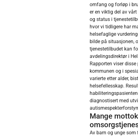
omfang og forløp i br
er en viktig del av vår
og status i tjenestetilb
hvor vi tidligere har 
helsefaglige vurderinge
bilde på situasjonen, o
tjenestetilbudet kan fo
avdelingsdirektør i He
Rapporten viser disse 
kommunen og i spesial
varierte etter alder, 
helsefellesskap. Resul
habiliteringspasienten
diagnostisert med ut
autismespekterforstyrr
Mange mottok 
omsorgstjene
Av barn og unge som fi