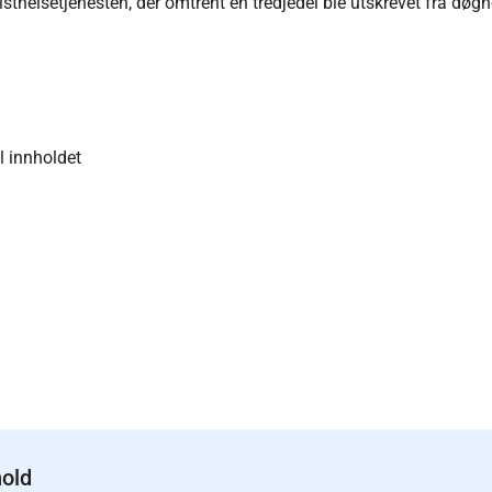
sthelsetjenesten, der omtrent en tredjedel ble utskrevet fra dø
F
il innholdet
hold