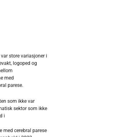
var store variasjoner i
evakt, logoped og
mellom
ne med
bral parese.
ten som ikke var
omatisk sektor som ikke
d i
e med cerebral parese