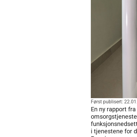
Først publisert: 22.0
En ny rapport fra
omsorgstjenester
funksjonsnedsette
i tjenestene for 