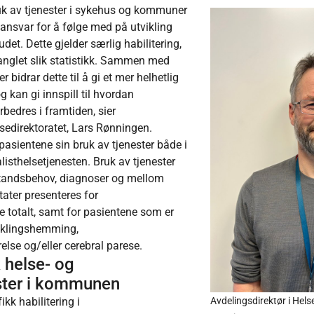
uk av tjenester i sykehus og kommuner
t ansvar for å følge med på utvikling
udet. Dette gjelder særlig habilitering,
manglet slik statistikk. Sammen med
r bidrar dette til å gi et mer helhetlig
g kan gi innspill til hvordan
rbedres i framtiden, sier
lsedirektoratet, Lars Rønningen.
pasientene sin bruk av tjenester både i
isthelsetjenesten. Bruk av tjenester
bistandsbehov, diagnoser og mellom
tater presenteres for
e totalt, samt for pasientene som er
viklingshemming,
else og/eller cerebral parese.
helse- og
ster i kommunen
kk habilitering i
Avdelingsdirektør i Hels