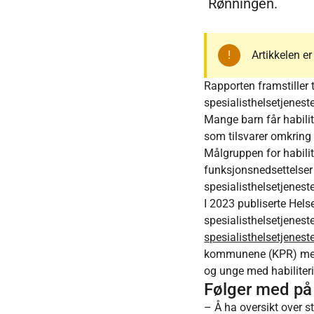
Rønningen.
Artikkelen e
Rapporten framstiller
spesialisthelsetjenest
Mange barn får habilit
som tilsvarer omkring
Målgruppen for habilit
funksjonsnedsettelser 
spesialisthelsetjenes
I 2023 publiserte Hels
spesialisthelsetjenest
spesialisthelsetjenes
kommunene (KPR) med d
og unge med habiliter
Følger med på
– Å ha oversikt over s