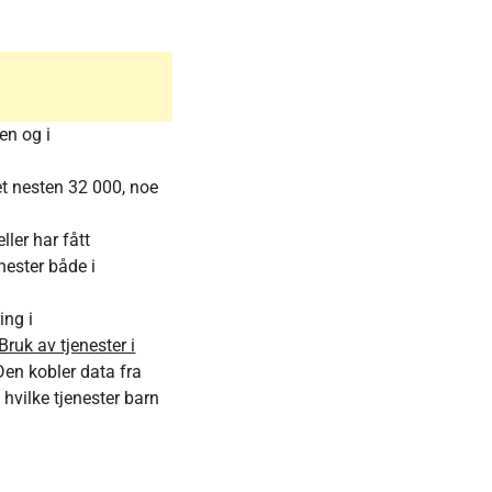
en og i
et nesten 32 000, noe
ler har fått
nester både i
ing i
Bruk av tjenester i
Den kobler data fra
hvilke tjenester barn