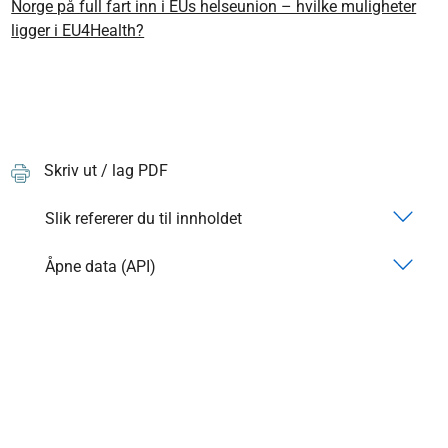
Norge på full fart inn i EUs helseunion – hvilke muligheter
ligger i EU4Health?
Skriv ut / lag PDF
Slik refererer du til innholdet
Åpne data (API)