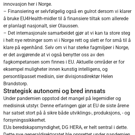
innovasjon her i Norge.
– Finansiering er selvfølgelig også en gulrot dersom vi klarer
å bruke EU4Health-midler til å finansiere tiltak som allerede
er planlagt nasjonalt, sier Olaussen.
– Det internasjonale samarbeidet gjør at vi kan ta store steg
i helt nye retninger som vi i Norge rett og slett er for små til å
klare på egenhånd. Selv om vi har sterke fagmiljøer i Norge,
er det avgjørende at vi også benytter oss av den
fagkompetansen som finnes i EU. Aktuelle områder er for
eksempel muligheter innen kunstig intelligens, og
persontilpasset medisin, sier divisjonsdirektør Helen
Brandstorp.
Strategisk autonomi og bred innsats
Under pandemien oppstod det mangel på legemidler og
medisinsk utstyr. Denne erfaringen gjør at EU de siste årene
har satset stort på å sikre både utviklings-, produksjons, - og
forsyningssikkerhet.
EUs beredskapsmyndighet, DG HERA, er helt sentral i dette.
Dette nye generaldirektoratet ble opprettet under pandemien