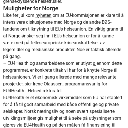
grensekryssende helsetrusler.
Muligheter for Norge
Like før jul kom
nyheten
om at EU-kommisjonen er klare til å
intensivere diskusjonene med Norge og de andre EØS-
landene om tilknytning til EUs helseunion.
En viktig grunn til
at Norge ønsker seg inn i EUs helseunion er for å kunne
være med på felleseuropeiske kriseanskaffelser av
legemidler og medisinske produkter. Noe er faktisk allerede
på gang.
– EU4Health og samarbeidene som er utlyst gjennom dette
programmet, er konkrete tiltak vi har for å knytte Norge til
helseunionen. Vi er i gang allerede med mange relevante
prosjekter, sier Irene Olaussen, programansvarlig for
EU4Health i Helsedirektoratet.
EU4Health er et økonomisk virkemiddel som EU har etablert
for å få til godt samarbeid med både offentlige og private
selskaper. Norsk næringsliv og noen svært spesialiserte
utviklingsmiljøer gis mulighet til å søke på utlysninger som
gjøres via EU4Health og på den måten få finansiering til