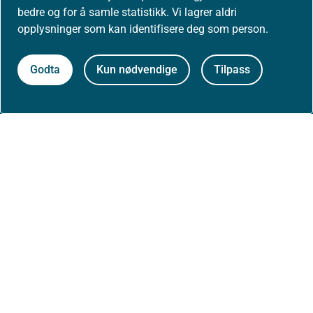
bedre og for å samle statistikk. Vi lagrer aldri
Jobbe hos oss
opplysninger som kan identifisere deg som person.
Godta
Kun nødvendige
Tilpass
Kontakt oss
Postadresse:
Helsedirektoratet
Postboks 220, Skøyen
0213 Oslo
Aktuelt
Nyheter