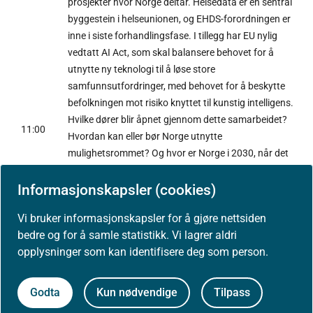
prosjekter hvor Norge deltar. Helsedata er en sentral
byggestein i helseunionen, og EHDS-forordningen er
inne i siste forhandlingsfase. I tillegg har EU nylig
vedtatt AI Act, som skal balansere behovet for å
utnytte ny teknologi til å løse store
samfunnsutfordringer, med behovet for å beskytte
befolkningen mot risiko knyttet til kunstig intelligens.
Hvilke dører blir åpnet gjennom dette samarbeidet?
11:00
Hvordan kan eller bør Norge utnytte
mulighetsrommet? Og hvor er Norge i 2030, når det
gjelder bruk av helsedata og ny teknologi i helse- og
omsorgstjenesten?
Informasjonskapsler (cookies)
Paneldeltakere
:
Vi bruker informasjonskapsler for å gjøre nettsiden
Mariann Hornnes, assisterende direktør,
bedre og for å samle statistikk. Vi lagrer aldri
Helsedirektoratet
opplysninger som kan identifisere deg som person.
Kristin Weidemann Wieland, områdedirektør
for forskning, innovasjon og digitalisering i KS
Godta
Kun nødvendige
Tilpass
Heather Carolyn Broomfield, fagdirektør i