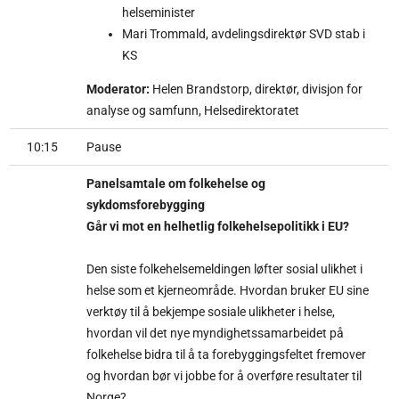
helseminister
Mari Trommald, avdelingsdirektør SVD stab i
KS
Moderator:
Helen Brandstorp, direktør, divisjon for
analyse og samfunn, Helsedirektoratet
10:15
Pause
Panelsamtale om folkehelse og
sykdomsforebygging
Går vi mot en helhetlig folkehelsepolitikk i EU?
Den siste folkehelsemeldingen løfter sosial ulikhet i
helse som et kjerneområde. Hvordan bruker EU sine
verktøy til å bekjempe sosiale ulikheter i helse,
hvordan vil det nye myndighetssamarbeidet på
folkehelse bidra til å ta forebyggingsfeltet fremover
og hvordan bør vi jobbe for å overføre resultater til
Norge?