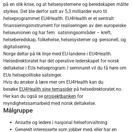
på en slik krise, og at helsesystemene og beredskapen måtte
styrkes. Det ble derfor satt av 5,3 milliarder euro til
helseprogrammet EU4Health. EU4Health er et sentralt
finansieringsinstrument for realiseringen av den europeiske
helseunionen og har fem satsningsområder – kreft,
helseberedskap, folkehelse, helsesystemer og -personell, og
digitalisering.
Norge deltar på lik linje med EU-landene i EU4Health.
Helsedirektoratet har det operative lederskapet for norsk
deltakelse i EUs helseprogram. I seminaret vil du få høre om
EUs helsepolitiske satsinger.
Hvis du ønsker å lære mer om EU4Health kan du
besøke
EU4Health sine temasider
på helsedirektoratet.no.
Her kan du også se
prosjektbanken
for
myndighetssamarbeid med norsk deltakelse.
Målgruppe
Ansatte og ledere i nasjonal helseforvaltning
Generelt interesserte som jobber med, eller har en