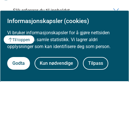
Slik refererer du til innholdet
Informasjonskapsler (cookies)
Åpne data (API)
Vi bruker informasjonskapsler for å gjøre nettsiden
bedre og for å samle statistikk. Vi lagrer aldri
Til toppen
opplysninger som kan identifisere deg som person.
Godta
Kun nødvendige
Tilpass
Om Helsedirektoratet
Om oss
Jobbe hos oss