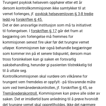
Tvungent psykisk helsevern opphører etter ett år
dersom kontrollkommisjonen ikke samtykker til at
vernet forlenges, jf.
psykisk helsevernloven § 3-8 tredje
ledd
og
forskriften § 45
.
Det er den ansvarlige institusjon som må ta initiativet
til forlengelsen. I
forskriften § 17
går det fram at
begjæring om forlengelse må fremmes for
kommisjonen senest fire uker før det tvungne vernet
utløper. Kommisjonen bør også behandle begjæringer
som kommer inn på et senere tidspunkt, dersom man
tross forsinkelsen kan gi saken en forsvarlig
saksbehandling, herunder gi pasienten tilstrekkelig tid
til å uttale seg.
Kontrollkommisjonen skal vurdere om vilkårene for
tvungent vern fremdeles er oppfylt - på tilsvarende måte
som ved tremånederskontrollen, jf. forskriften § 45, se
Tremånederskontroll.
Kommisjonen kan prøve alle sider av
saken. Det er imidlertid bare anledning til å prøve hvorvidt
det tvungne vernet skal opprettholdes, ikke det nærmere