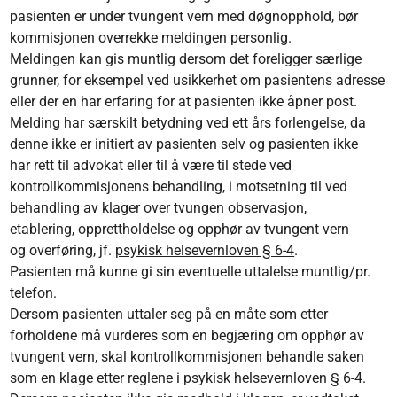
pasienten er under tvungent vern med døgnopphold, bør
kommisjonen overrekke meldingen personlig.
Meldingen kan gis muntlig dersom det foreligger særlige
grunner, for eksempel ved usikkerhet om pasientens adresse
eller der en har erfaring for at pasienten ikke åpner post.
Melding har særskilt betydning ved ett års forlengelse, da
denne ikke er initiert av pasienten selv og pasienten ikke
har rett til advokat eller til å være til stede ved
kontrollkommisjonens behandling, i motsetning til ved
behandling av klager over tvungen observasjon,
etablering, opprettholdelse og opphør av tvungent vern
og overføring, jf.
psykisk helsevernloven § 6-4
.
Pasienten må kunne gi sin eventuelle uttalelse muntlig/pr.
telefon.
Dersom pasienten uttaler seg på en måte som etter
forholdene må vurderes som en begjæring om opphør av
tvungent vern, skal kontrollkommisjonen behandle saken
som en klage etter reglene i psykisk helsevernloven § 6-4.