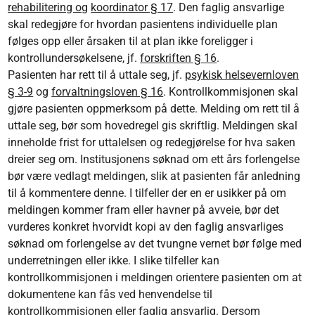
rehabilitering og
koordinator § 17
. Den faglig ansvarlige
skal redegjøre for hvordan pasientens individuelle plan
følges opp eller årsaken til at plan ikke foreligger i
kontrollundersøkelsene, jf.
forskriften § 16
.
Pasienten har rett til å uttale seg, jf.
psykisk helsevernloven
§ 3-9
og
forvaltningsloven § 16
. Kontrollkommisjonen skal
gjøre pasienten oppmerksom på dette. Melding om rett til å
uttale seg, bør som hovedregel gis skriftlig. Meldingen skal
inneholde frist for uttalelsen og redegjørelse for hva saken
dreier seg om. Institusjonens søknad om ett års forlengelse
bør være vedlagt meldingen, slik at pasienten får anledning
til å kommentere denne. I tilfeller der en er usikker på om
meldingen kommer fram eller havner på avveie, bør det
vurderes konkret hvorvidt kopi av den faglig ansvarliges
søknad om forlengelse av det tvungne vernet bør følge med
underretningen eller ikke. I slike tilfeller kan
kontrollkommisjonen i meldingen orientere pasienten om at
dokumentene kan fås ved henvendelse til
kontrollkommisjonen eller faglig ansvarlig. Dersom