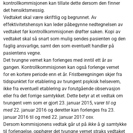
kontrollkommisjonen kan tillate dette dersom den finner
det hensiktsmessig.
Vedtaket skal være skriftlig og begrunnet. Av
effektivitetshensyn kan leder påbegynne nedtegnelsen av
vedtaket før kontrollkommisjonen drøfter saken. Kopi av
vedtaket skal så snart som mulig sendes pasienten og den
faglig ansvarlige, samt den som eventuelt handler på
pasientens vegne.
Det tvungne vernet kan forlenges med inntil ett år av
gangen. Kontrollkommisjonen kan også forlenge vernet
for en kortere periode enn et år. Fristberegningen skjer fra
tidspunktet for etablering av tvungent psykisk helsevern,
ikke fra eventuell etablering av forutgående observasjon
eller fra det forrige samtykket. Dette betyr at et vedtak om
tvungent vern som er gjort 23. januar 2015, varer
til og
med
22. januar 2016 og deretter kan forlenges fra 23.
januar 2016 til og med 22. januar 2017 osv.
Dersom kommisjonens vedtak går ut på
ikke
å gi samtykke
til forlengelse, opphører det tvungne vernet straks vedtaket