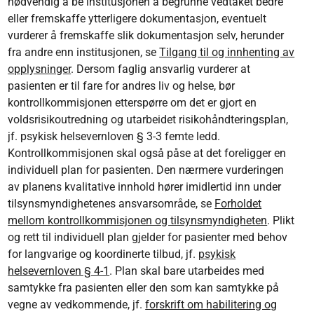
nødvendig å be institusjonen å begrunne vedtaket bedre
eller fremskaffe ytterligere dokumentasjon, eventuelt
vurderer å fremskaffe slik dokumentasjon selv, herunder
fra andre enn institusjonen, se
Tilgang til og innhenting av
opplysninger
. Dersom faglig ansvarlig vurderer at
pasienten er til fare for andres liv og helse, bør
kontrollkommisjonen etterspørre om det er gjort en
voldsrisikoutredning og utarbeidet risikohåndteringsplan,
jf. psykisk helsevernloven § 3-3 femte ledd.
Kontrollkommisjonen skal også påse at det foreligger en
individuell plan for pasienten. Den nærmere vurderingen
av planens kvalitative innhold hører imidlertid inn under
tilsynsmyndighetenes ansvarsområde, se
Forholdet
mellom kontrollkommisjonen og tilsynsmyndigheten
. Plikt
og rett til individuell plan gjelder for pasienter med behov
for langvarige og koordinerte tilbud, jf.
psykisk
helsevernloven § 4-1
. Plan skal bare utarbeides med
samtykke fra pasienten eller den som kan samtykke på
vegne av vedkommende, jf.
forskrift om habilitering og