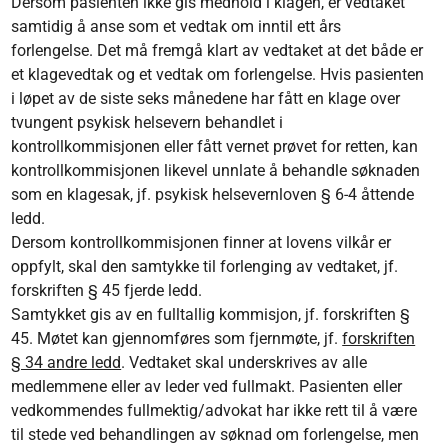
Dersom pasienten ikke gis medhold i klagen, er vedtaket
samtidig å anse som et vedtak om inntil ett års
forlengelse. Det må fremgå klart av vedtaket at det både er
et klagevedtak og et vedtak om forlengelse. Hvis pasienten
i løpet av de siste seks månedene har fått en klage over
tvungent psykisk helsevern behandlet i
kontrollkommisjonen eller fått vernet prøvet for retten, kan
kontrollkommisjonen likevel unnlate å behandle søknaden
som en klagesak, jf. psykisk helsevernloven § 6-4 åttende
ledd.
Dersom kontrollkommisjonen finner at lovens vilkår er
oppfylt, skal den samtykke til forlenging av vedtaket, jf.
forskriften § 45 fjerde ledd.
Samtykket gis av en fulltallig kommisjon, jf. forskriften §
45. Møtet kan gjennomføres som fjernmøte, jf.
forskriften
§ 34 andre ledd
. Vedtaket skal underskrives av alle
medlemmene eller av leder ved fullmakt. Pasienten eller
vedkommendes fullmektig/advokat har ikke rett til å være
til stede ved behandlingen av søknad om forlengelse, men